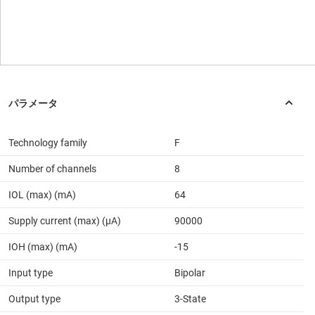
Technology family
F
Number of channels
8
IOL (max) (mA)
64
Supply current (max) (µA)
90000
IOH (max) (mA)
-15
Input type
Bipolar
Output type
3-State