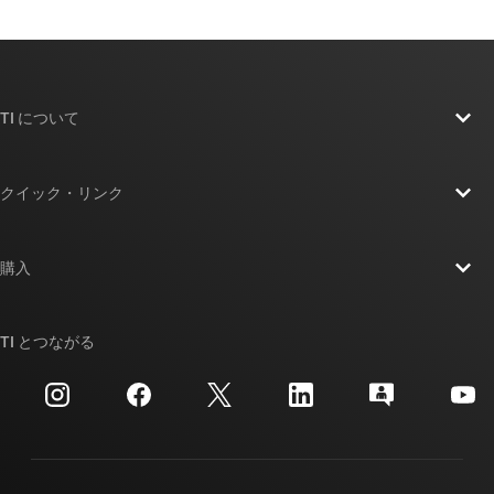
TI について
TI の概要
クイック・リンク
採用情報
お問い合わせ
ニュース
購入
TI E2E™ 設計サポート・フォーラム
ストーリー | チップ開発の舞台裏
TI API スイート
クロスリファレンス検索
TI とつながる
イベント
myTI 法人アカウント
カスタマー・サポート・センター
投資家向け情報
配送、お支払い、および税金
パッケージ
製造
ご注文に関する FAQ
品質と信頼性