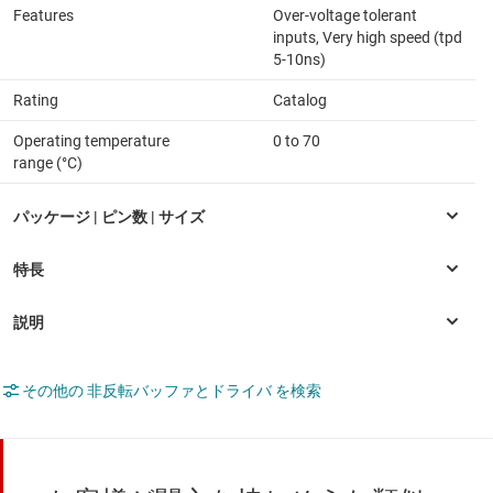
Features
Over-voltage tolerant
inputs, Very high speed (tpd
5-10ns)
Rating
Catalog
Operating temperature
0 to 70
range (°C)
その他の 非反転バッファとドライバ を検索