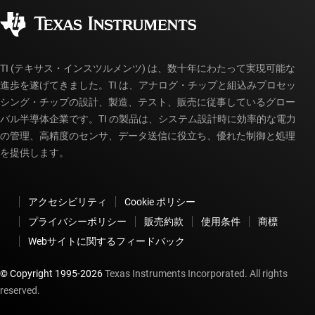
コーポレート・シティズンシップ
販売特約店
myTI アカウントの FAQ
TI (テキサス・インスツルメンツ) は、数十年にわたって実現可能な
進歩を遂げてきました。TI は、アナログ・チップと組込みプロセッ
シング・チップの設計、製造、テスト、販売に従事しているグロー
バル半導体企業です。TI の製品は、システム設計時に効率的な電力
の管理、高精度のセンサ、データ送信に役立ち、優れた制御と処理
を提供します。
アクセシビリティ
Cookie ポリシー
プライバシーポリシー
販売約款
使用条件
商標
Webサイトに関するフィードバック
© Copyright 1995-
2026
Texas Instruments Incorporated. All rights
reserved.