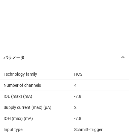
Technology family
HCS
Number of channels
4
IOL (max) (mA)
-7.8
Supply current (max) (µA)
2
IOH (max) (mA)
-7.8
Input type
Schmitt-Trigger