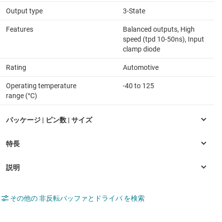
Output type
3-State
Features
Balanced outputs, High
speed (tpd 10-50ns), Input
clamp diode
Rating
Automotive
Operating temperature
-40 to 125
range (°C)
その他の 非反転バッファとドライバ を検索