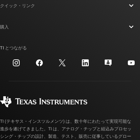
クイック・リンク
採用情報
お問い合わせ
ニュース
購入
TI E2E™ 設計サポート・フォーラム
ストーリー | チップ開発の舞台裏
TI API スイート
クロスリファレンス検索
TI とつながる
イベント
myTI 法人アカウント
カスタマー・サポート・センター
投資家向け情報
配送、お支払い、および税金
パッケージ
製造
ご注文に関する FAQ
品質と信頼性
コーポレート・シティズンシップ
販売特約店
myTI アカウントの FAQ
TI (テキサス・インスツルメンツ) は、数十年にわたって実現可能な
進歩を遂げてきました。TI は、アナログ・チップと組込みプロセッ
シング・チップの設計、製造、テスト、販売に従事しているグロー