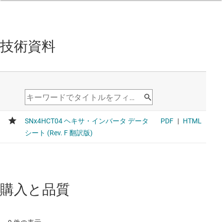
タ
Voltage range 4.5V to 5.5V, average propagation delay
8ns, average drive strength 24mA
技術資料
購入と品質