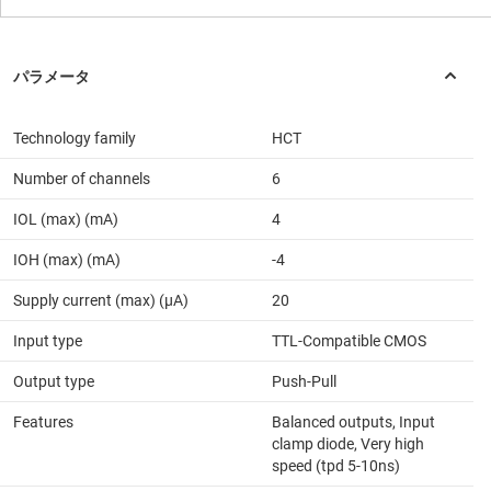
Technology family
HCT
Number of channels
6
IOL (max) (mA)
4
IOH (max) (mA)
-4
Supply current (max) (µA)
20
Input type
TTL-Compatible CMOS
Output type
Push-Pull
Features
Balanced outputs, Input
clamp diode, Very high
speed (tpd 5-10ns)