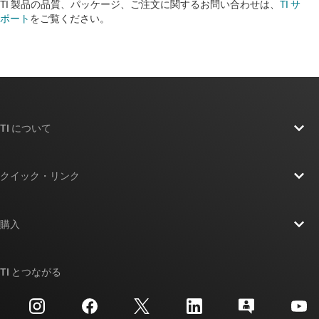
TI 製品の品質、パッケージ、ご注文に関するお問い合わせは、
TI サ
ポート
をご覧ください。​​​​​​​​​​​​​​
TI について
TI の概要
クイック・リンク
採用情報
お問い合わせ
ニュース
購入
TI E2E™ 設計サポート・フォーラム
ストーリー | チップ開発の舞台裏
TI API スイート
クロスリファレンス検索
TI とつながる
イベント
myTI 法人アカウント
カスタマー・サポート・センター
投資家向け情報