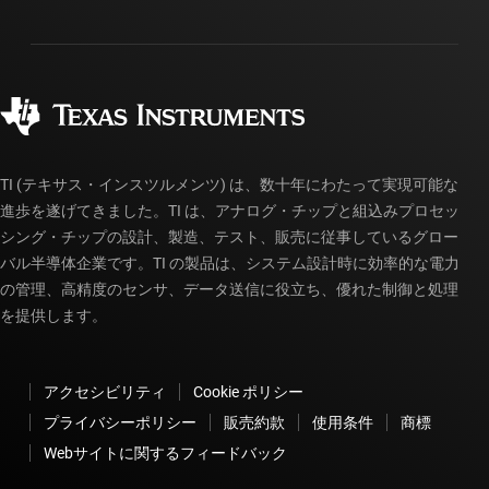
配送、お支払い、および税金
パッケージ
製造
ご注文に関する FAQ
品質と信頼性
コーポレート・シティズンシップ
販売特約店
myTI アカウントの FAQ
TI (テキサス・インスツルメンツ) は、数十年にわたって実現可能な
進歩を遂げてきました。TI は、アナログ・チップと組込みプロセッ
シング・チップの設計、製造、テスト、販売に従事しているグロー
バル半導体企業です。TI の製品は、システム設計時に効率的な電力
の管理、高精度のセンサ、データ送信に役立ち、優れた制御と処理
を提供します。
アクセシビリティ
Cookie ポリシー
プライバシーポリシー
販売約款
使用条件
商標
Webサイトに関するフィードバック