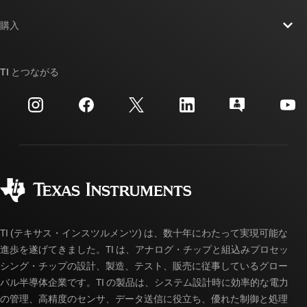
お問い合わせ
ニュース
購入
TI E2E™ 設計サポート・フォーラム
ストーリー | チップ開発の舞台裏
TI API スイート
クロスリファレンス検索
TI とつながる
イベント
myTI 法人アカウント
カスタマー・サポート・センター
投資家向け情報
配送、お支払い、および税金
パッケージ
製造
ご注文に関する FAQ
品質と信頼性
コーポレート・シティズンシップ
販売特約店
myTI アカウントの FAQ
TI (テキサス・インスツルメンツ) は、数十年にわたって実現可能な
進歩を遂げてきました。TI は、アナログ・チップと組込みプロセッ
シング・チップの設計、製造、テスト、販売に従事しているグロー
バル半導体企業です。TI の製品は、システム設計時に効率的な電力
の管理、高精度のセンサ、データ送信に役立ち、優れた制御と処理