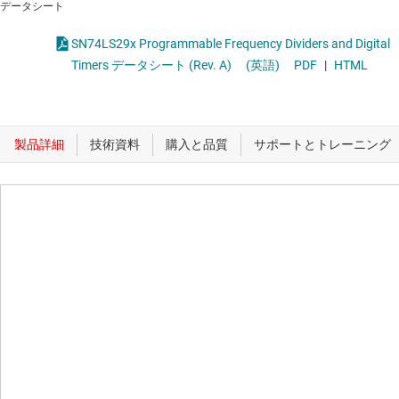
データシート
SN74LS29x Programmable Frequency Dividers and Digital
Timers データシート (Rev. A)
(英語)
PDF
|
HTML