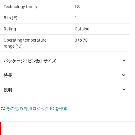
Technology family
LS
Bits (#)
1
Rating
Catalog
Operating temperature
0 to 70
range (°C)
その他の 専用ロジック IC を検索