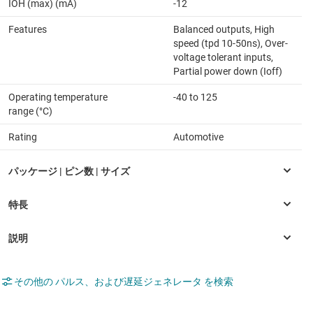
IOH (max) (mA)
-12
Features
Balanced outputs, High
speed (tpd 10-50ns), Over-
voltage tolerant inputs,
Partial power down (Ioff)
Operating temperature
-40 to 125
range (°C)
Rating
Automotive
その他の パルス、および遅延ジェネレータ を検索