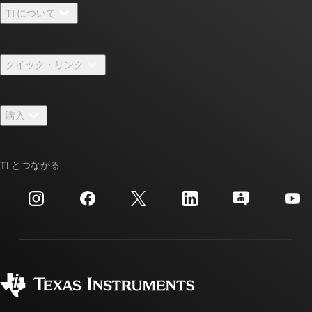
TI について
TI の概要
クイック・リンク
採用情報
お問い合わせ
ニュース
購入
TI E2E™ 設計サポート・フォーラム
ストーリー | チップ開発の舞台裏
TI API スイート
クロスリファレンス検索
TI とつながる
イベント
myTI 法人アカウント
カスタマー・サポート・センター
投資家向け情報
配送、お支払い、および税金
パッケージ
製造
ご注文に関する FAQ
品質と信頼性
コーポレート・シティズンシップ
販売特約店
myTI アカウントの FAQ