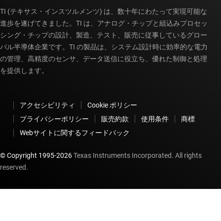
TI (テキサス・インスツルメンツ) は、数十年にわたって実現可能な
進歩を遂げてきました。TI は、アナログ・チップと組込みプロセッ
シング・チップの設計、製造、テスト、販売に従事しているグロー
バル半導体企業です。TI の製品は、システム設計時に効率的な電力
の管理、高精度のセンサ、データ送信に役立ち、優れた制御と処理
を提供します。
アクセシビリティ
Cookie ポリシー
プライバシーポリシー
販売約款
使用条件
商標
Webサイトに関するフィードバック
© Copyright 1995-
2026
Texas Instruments Incorporated. All rights
reserved.