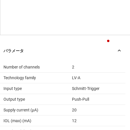
Number of channels
2
Technology family
LV-A
Input type
Schmitt-Trigger
Output type
Push-Pull
Supply current (µA)
20
IOL (max) (mA)
12