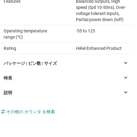
Features
Balanced outputs, High
speed (tpd 10-50ns), Over-
voltage tolerant inputs,
Partial power down (Ioff)
Operating temperature
-55 to 125
range (°C)
Rating
HiRel Enhanced Product
その他の カウンタ を検索