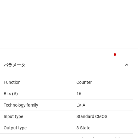
Function
Counter
Bits (#)
16
Technology family
LV-A
Input type
Standard CMOS
Output type
3-State