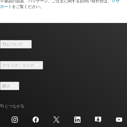
TI 製品の品質、パッケージ、ご注文に関するお問い合わせは、
TI サ
ポート
をご覧ください。​​​​​​​​​​​​​​
TI について
TI の概要
クイック・リンク
採用情報
お問い合わせ
ニュース
購入
TI E2E™ 設計サポート・フォーラム
ストーリー | チップ開発の舞台裏
TI API スイート
クロスリファレンス検索
TI とつながる
イベント
myTI 法人アカウント
カスタマー・サポート・センター
投資家向け情報
配送、お支払い、および税金