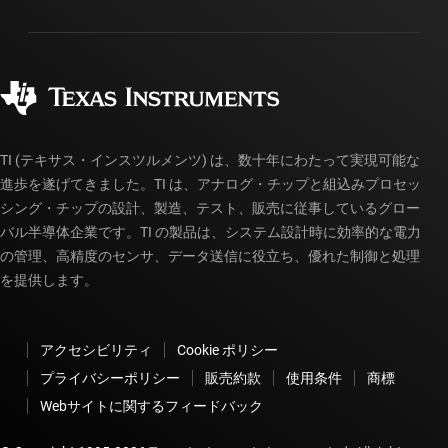
パッケージ
製造
ご注文に関する FAQ
品質と信頼性
コーポレート・シティズンシップ
販売特約店
myTI アカウントの FAQ
TI (テキサス・インスツルメンツ) は、数十年にわたって実現可能な
進歩を遂げてきました。TI は、アナログ・チップと組込みプロセッ
シング・チップの設計、製造、テスト、販売に従事しているグロー
バル半導体企業です。TI の製品は、システム設計時に効率的な電力
の管理、高精度のセンサ、データ送信に役立ち、優れた制御と処理
を提供します。
アクセシビリティ
Cookie ポリシー
プライバシーポリシー
販売約款
使用条件
商標
Webサイトに関するフィードバック