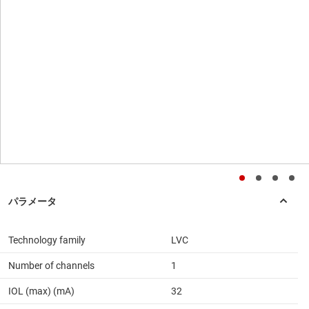
Technology family
LVC
Number of channels
1
IOL (max) (mA)
32