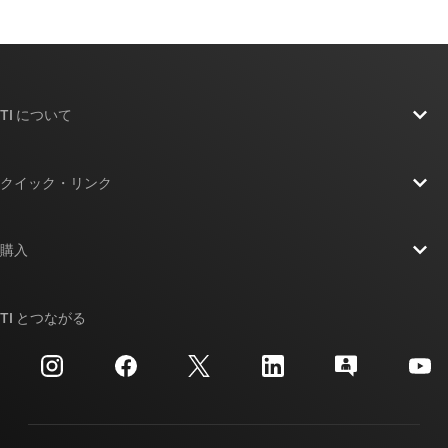
TI について
TI の概要
クイック・リンク
採用情報
お問い合わせ
ニュース
購入
TI E2E™ 設計サポート・フォーラム
ストーリー | チップ開発の舞台裏
TI API スイート
クロスリファレンス検索
TI とつながる
イベント
myTI 法人アカウント
カスタマー・サポート・センター
投資家向け情報
配送、お支払い、および税金
パッケージ
製造
ご注文に関する FAQ