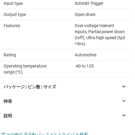
Input type
Schmitt-Trigger
Output type
Open-drain
Features
Over-voltage tolerant
inputs, Partial power down
(Ioff), Ultra high speed (tpd
<5ns)
Rating
Automotive
Operating temperature
-40 to 125
range (°C)
その他の 非反転バッファとドライバ を検索