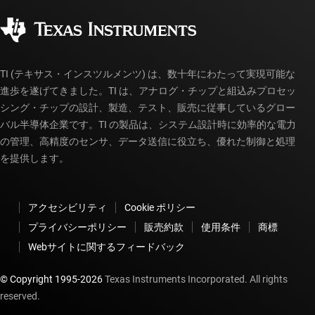
品質と信頼性
コーポレート・シティズンシップ
販売特約店
myTI アカウントの FAQ
TI (テキサス・インスツルメンツ) は、数十年にわたって実現可能な
進歩を遂げてきました。TI は、アナログ・チップと組込みプロセッ
シング・チップの設計、製造、テスト、販売に従事しているグロー
バル半導体企業です。TI の製品は、システム設計時に効率的な電力
の管理、高精度のセンサ、データ送信に役立ち、優れた制御と処理
を提供します。
アクセシビリティ
Cookie ポリシー
プライバシーポリシー
販売約款
使用条件
商標
Webサイトに関するフィードバック
© Copyright 1995-
2026
Texas Instruments Incorporated. All rights
reserved.