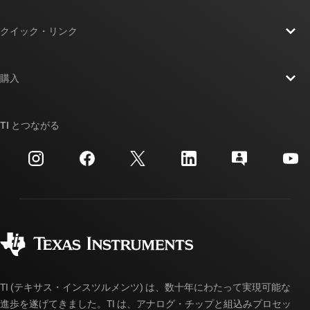
TI の概要
クイック・リンク
採用情報
お問い合わせ
ニュース
購入
TI E2E™ 設計サポート・フォーラム
ストーリー | チップ開発の舞台裏
TI API スイート
クロスリファレンス検索
TI とつながる
イベント
myTI 法人アカウント
カスタマー・サポート・センター
投資家向け情報
配送、お支払い、および税金
パッケージ
製造
ご注文に関する FAQ
品質と信頼性
コーポレート・シティズンシップ
販売特約店
myTI アカウントの FAQ
TI (テキサス・インスツルメンツ) は、数十年にわたって実現可能な
進歩を遂げてきました。TI は、アナログ・チップと組込みプロセッ