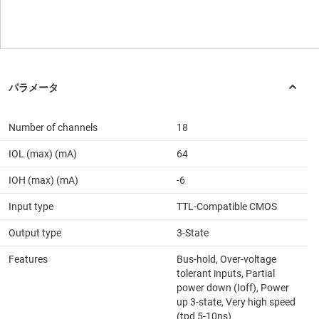
Number of channels
18
IOL (max) (mA)
64
IOH (max) (mA)
-6
Input type
TTL-Compatible CMOS
Output type
3-State
Features
Bus-hold, Over-voltage
tolerant inputs, Partial
power down (Ioff), Power
up 3-state, Very high speed
(tpd 5-10ns)