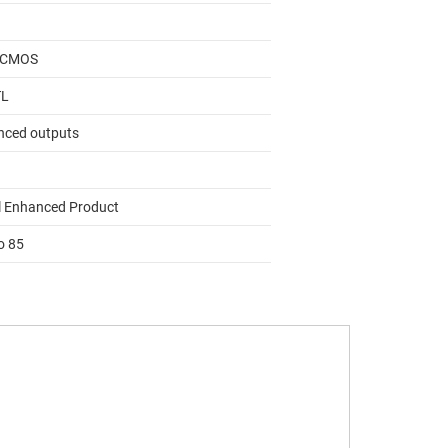
/CMOS
TL
nced outputs
l Enhanced Product
o 85