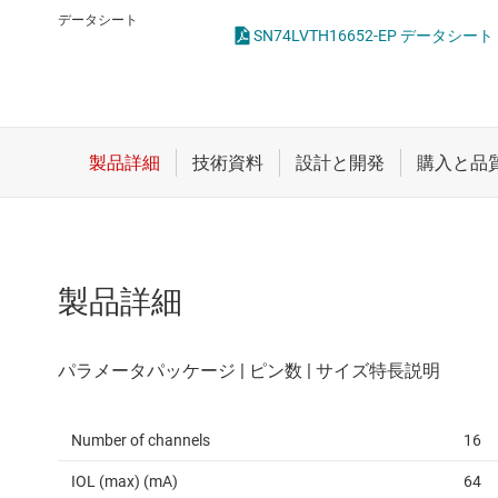
クロックとタイミング
論理ゲー
データシート
SN74LVTH16652-EP データシート
スイッチ/マルチプレクサ
電圧変換
センサ
ダイ / ウェハー サービス
製品詳細
Number of channels
16
IOL (max) (mA)
64