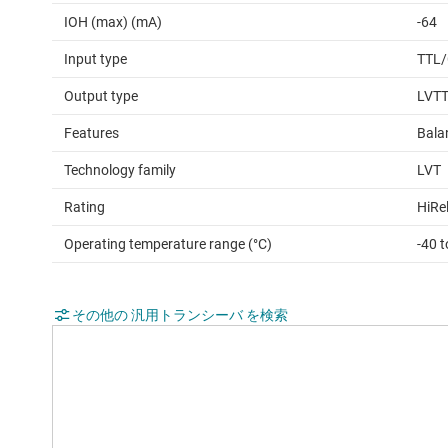
IOH (max) (mA)
-64
Input type
TTL
Output type
LVT
Features
Bala
Technology family
LVT
Rating
HiRe
Operating temperature range (°C)
-40 t
その他の 汎用トランシーバ を検索