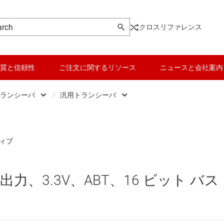
クロスリファレンス
質と信頼性
ご注文に関するリソース
ニュースと会社案内
ランシーバ
/
汎用トランシーバ
ic
データ コンバータ
反転バッファとドライバ
、ドライバ、トランシーバ
バッテリ管理 IC
汎用トランシーバ
 フロップ、ラッチ、レジスタ
パワー マネージメント
非反転バッファとドライバ
、3.3V、ABT、16 ビット バス
ク IC
マイコン (MCU) / プロセッサ
ピエゾ
なプログラマブル ロジック IC
モータ ドライバ