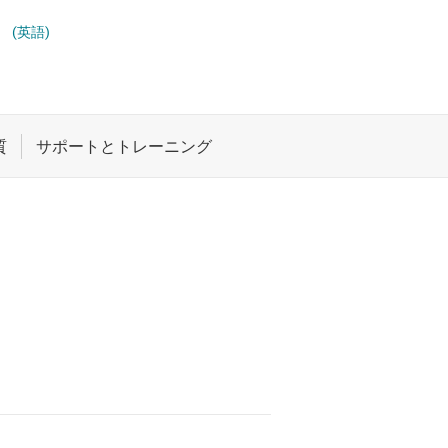
ト
ロジックと電圧変換
(英語)
機能と電圧レベル シフタ
ワイヤレス コネクティビティ
受動 (パッシブ) とディスクリート
絶縁