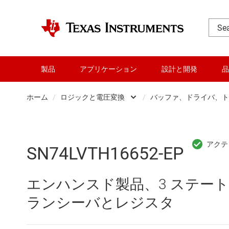
製品
アプリケーション
設計と開発
品
ホーム
/
ロジックと電圧変換
/
バッファ、ドライバ、ト
DLP 製品
Other log
RF とマイクロ波
バッファ
SN74LVTH16652-EP
アンプ
フリップ
エンハンスド製品、3 ステート出力
インターフェイス
専用ロジッ
ランシーバとレジスタ
オーディオ、ハプティクス、および
構成可能