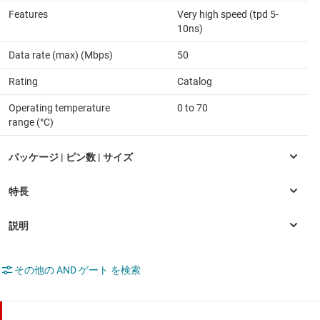
Features
Very high speed (tpd 5-
10ns)
Data rate (max) (Mbps)
50
Rating
Catalog
Operating temperature
0 to 70
range (°C)
その他の AND ゲート を検索