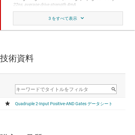
22ns, average drive strength 4mA
SN74HC08
4 チャネル、2 入力、2V ～ 6V、5.2mA のドライブ能力、
AND ゲート
Voltage range 2V to 6V, average propagation delay 20ns,
average drive strength 8mA
技術資料