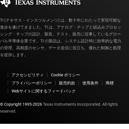
myTI アカウントの FAQ
TI (テキサス・インスツルメンツ) は、数十年にわたって実現可能な
進歩を遂げてきました。TI は、アナログ・チップと組込みプロセッ
シング・チップの設計、製造、テスト、販売に従事しているグロー
バル半導体企業です。TI の製品は、システム設計時に効率的な電力
の管理、高精度のセンサ、データ送信に役立ち、優れた制御と処理
を提供します。
アクセシビリティ
Cookie ポリシー
プライバシーポリシー
販売約款
使用条件
商標
Webサイトに関するフィードバック
© Copyright 1995-
2026
Texas Instruments Incorporated. All rights
reserved.