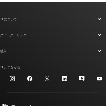
TI について
TI の概要
クイック・リンク
採用情報
お問い合わせ
ニュース
購入
TI E2E™ 設計サポート・フォーラム
ストーリー | チップ開発の舞台裏
TI API スイート
クロスリファレンス検索
TI とつながる
イベント
myTI 法人アカウント
カスタマー・サポート・センター
投資家向け情報
配送、お支払い、および税金
パッケージ
製造
ご注文に関する FAQ
品質と信頼性
コーポレート・シティズンシップ
販売特約店