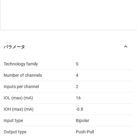
Technology family
S
Number of channels
4
Inputs per channel
2
IOL (max) (mA)
16
IOH (max) (mA)
-0.8
Input type
Bipolar
Output type
Push-Pull