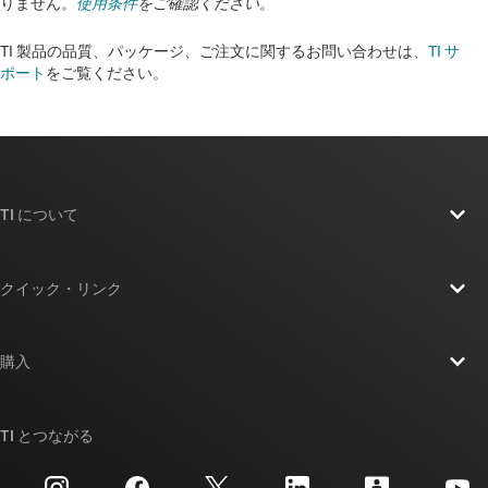
りません。
使用条件
をご確認ください。
TI 製品の品質、パッケージ、ご注文に関するお問い合わせは、
TI サ
ポート
をご覧ください。​​​​​​​​​​​​​​
TI について
TI の概要
クイック・リンク
採用情報
お問い合わせ
ニュース
購入
TI E2E™ 設計サポート・フォーラム
ストーリー | チップ開発の舞台裏
TI API スイート
クロスリファレンス検索
TI とつながる
イベント
myTI 法人アカウント
カスタマー・サポート・センター