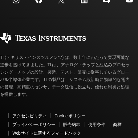
投資家向け情報
配送、お支払い、および税金
パッケージ
製造
ご注文に関する FAQ
品質と信頼性
コーポレート・シティズンシップ
販売特約店
myTI アカウントの FAQ
TI (テキサス・インスツルメンツ) は、数十年にわたって実現可能な
進歩を遂げてきました。TI は、アナログ・チップと組込みプロセッ
シング・チップの設計、製造、テスト、販売に従事しているグロー
バル半導体企業です。TI の製品は、システム設計時に効率的な電力
の管理、高精度のセンサ、データ送信に役立ち、優れた制御と処理
を提供します。
アクセシビリティ
Cookie ポリシー
プライバシーポリシー
販売約款
使用条件
商標
Webサイトに関するフィードバック