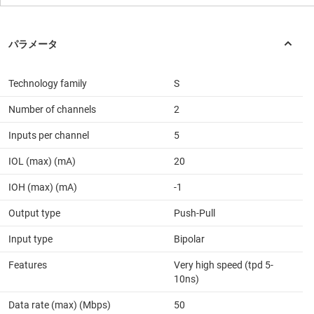
Technology family
S
Number of channels
2
Inputs per channel
5
IOL (max) (mA)
20
IOH (max) (mA)
-1
Output type
Push-Pull
Input type
Bipolar
Features
Very high speed (tpd 5-
10ns)
Data rate (max) (Mbps)
50