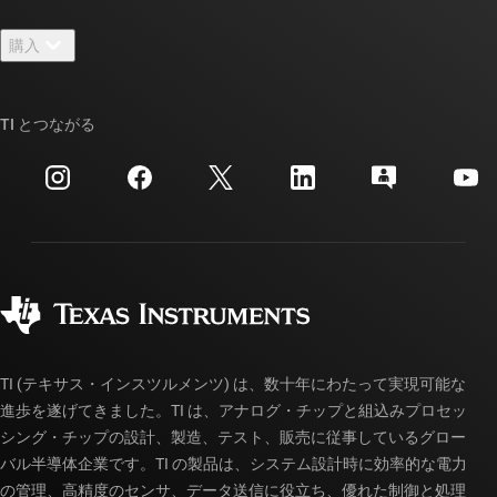
お問い合わせ
ニュース
購入
TI E2E™ 設計サポート・フォーラム
ストーリー | チップ開発の舞台裏
TI API スイート
クロスリファレンス検索
TI とつながる
イベント
myTI 法人アカウント
カスタマー・サポート・センター
投資家向け情報
配送、お支払い、および税金
パッケージ
製造
ご注文に関する FAQ
品質と信頼性
コーポレート・シティズンシップ
販売特約店
myTI アカウントの FAQ
TI (テキサス・インスツルメンツ) は、数十年にわたって実現可能な
進歩を遂げてきました。TI は、アナログ・チップと組込みプロセッ
シング・チップの設計、製造、テスト、販売に従事しているグロー
バル半導体企業です。TI の製品は、システム設計時に効率的な電力
の管理、高精度のセンサ、データ送信に役立ち、優れた制御と処理