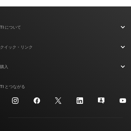
TI について
TI の概要
クイック・リンク
採用情報
お問い合わせ
ニュース
購入
TI E2E™ 設計サポート・フォーラム
ストーリー | チップ開発の舞台裏
TI API スイート
クロスリファレンス検索
TI とつながる
イベント
myTI 法人アカウント
カスタマー・サポート・センター
投資家向け情報
配送、お支払い、および税金
パッケージ
製造
ご注文に関する FAQ
品質と信頼性
コーポレート・シティズンシップ