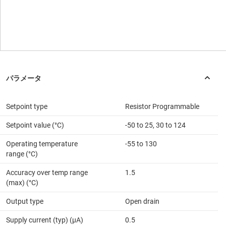
Setpoint type
Resistor Programmable
Setpoint value (°C)
-50 to 25, 30 to 124
Operating temperature
-55 to 130
range (°C)
Accuracy over temp range
1.5
(max) (°C)
Output type
Open drain
Supply current (typ) (µA)
0.5