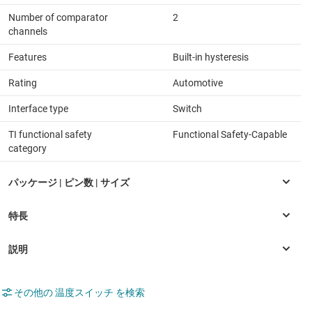
Number of comparator
2
channels
Features
Built-in hysteresis
Rating
Automotive
Interface type
Switch
TI functional safety
Functional Safety-Capable
category
その他の 温度スイッチ を検索