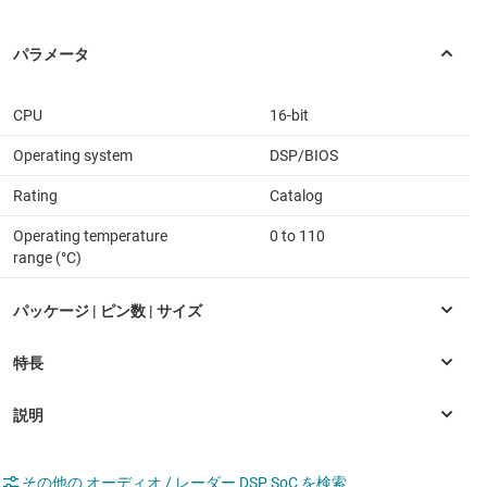
CPU
16-bit
Operating system
DSP/BIOS
Rating
Catalog
Operating temperature
0 to 110
range (°C)
その他の オーディオ / レーダー DSP SoC を検索