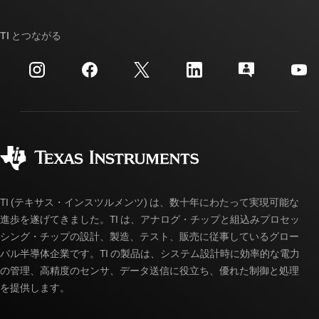
TI E2E™ 設計サポート・フォーラム
ストーリー | チップ開発の舞台裏
TI API スイート
クロスリファレンス検索
TI とつながる
イベント
myTI 法人アカウント
カスタマー・サポート・センター
投資家向け情報
配送、お支払い、および税金
パッケージ
製造
ご注文に関する FAQ
品質と信頼性
コーポレート・シティズンシップ
販売特約店
myTI アカウントの FAQ
TI (テキサス・インスツルメンツ) は、数十年にわたって実現可能な
進歩を遂げてきました。TI は、アナログ・チップと組込みプロセッ
シング・チップの設計、製造、テスト、販売に従事しているグロー
バル半導体企業です。TI の製品は、システム設計時に効率的な電力
の管理、高精度のセンサ、データ送信に役立ち、優れた制御と処理
を提供します。