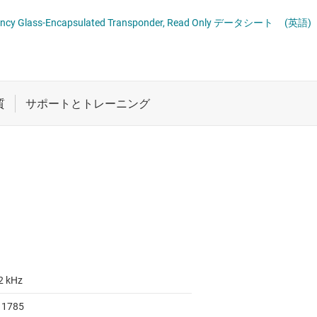
ロジックと電圧変換
cy Glass-Encapsulated Transponder, Read Only データシート
(英語)
ワイヤレス コネクティビティ
受動 (パッシブ) とディスクリート
絶縁
2 kHz
11785