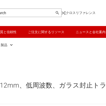
クロスリファレンス
質と信頼性
ご注文に関するリソース
ニュースと会社案内
ス製品
Wi-Fi 製品
データ コンバータ
他のワイヤレス製品
バッテリ管理 IC
低消費電力 2.4GHz 製品
パワー マネージメント
GC 12mm、低周波数、ガラス封止ト
車載ワイヤレス接続製品
マイコン (MCU) / プロセッサ
ピエゾ
長距離対応 Sub-1GHz 製品
モータ ドライバ