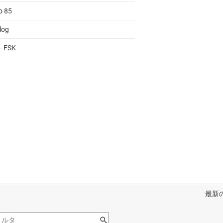
o 85
log
- FSK