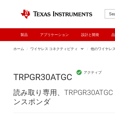
製品
アプリケーション
設計と開発
品
ホーム
/
ワイヤレス コネクティビティ
/
他のワイヤレ
DLP 製品
RF とマイクロ波
TRPGR30ATGC
アンプ
読み取り専用、TRPGR30AT
インターフェイス
ンスポンダ
オーディオ、ハプティクス、および