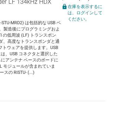
der LF 134kHz HDX
在庫を表示するに
は、ログインして
ください。
TU-MRD2) は包括的な USB ベ
す。製造後にプログラミングおよ
の低周波 (LF) トランスポン
ポンダ、高度なトランスポンダと通
トウェアを提供します。USB
は、USB コネクタと選択した
とともにアンテナ ベースのボードに
 DIL モジュールが含まれていま
の RISTU- (...)