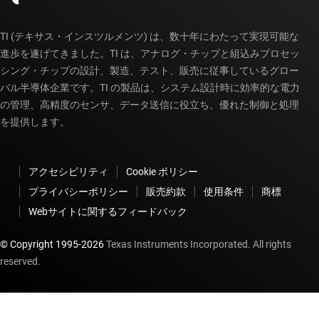
TI (テキサス・インスツルメンツ) は、数十年にわたって実現可能な
進歩を遂げてきました。TI は、アナログ・チップと組込みプロセッ
シング・チップの設計、製造、テスト、販売に従事しているグロー
バル半導体企業です。TI の製品は、システム設計時に効率的な電力
の管理、高精度のセンサ、データ送信に役立ち、優れた制御と処理
を提供します。
アクセシビリティ
Cookie ポリシー
プライバシーポリシー
販売約款
使用条件
商標
Webサイトに関するフィードバック
© Copyright 1995-
2026
Texas Instruments Incorporated. All rights
reserved.