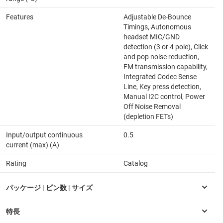
Features
Adjustable De-Bounce
Timings, Autonomous
headset MIC/GND
detection (3 or 4 pole), Click
and pop noise reduction,
FM transmission capability,
Integrated Codec Sense
Line, Key press detection,
Manual I2C control, Power
Off Noise Removal
(depletion FETs)
Input/output continuous
0.5
current (max) (A)
Rating
Catalog