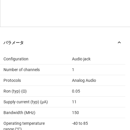
Configuration
Audio jack
Number of channels
1
Protocols
Analog Audio
Ron (typ) (Ω)
0.05
Supply current (typ) (µA)
11
Bandwidth (MHz)
150
Operating temperature
-40 to 85
range (°C)