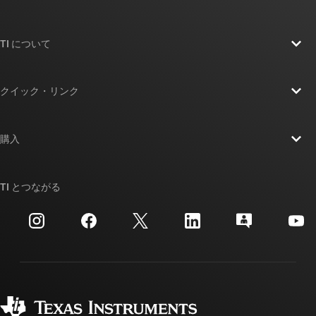
TI について
TI の概要
クイック・リンク
採用情報
お問い合わせ
ニュース
購入
TI E2E™ 設計サポート・フォーラム
ストーリー | チップ開発の舞台裏
TI API スイート
クロスリファレンス検索
TI とつながる
イベント
myTI 法人アカウント
カスタマー・サポート・センター
投資家向け情報
配送、お支払い、および税金
パッケージ
製造
ご注文に関する FAQ
品質と信頼性
コーポレート・シティズンシップ
販売特約店
myTI アカウントの FAQ