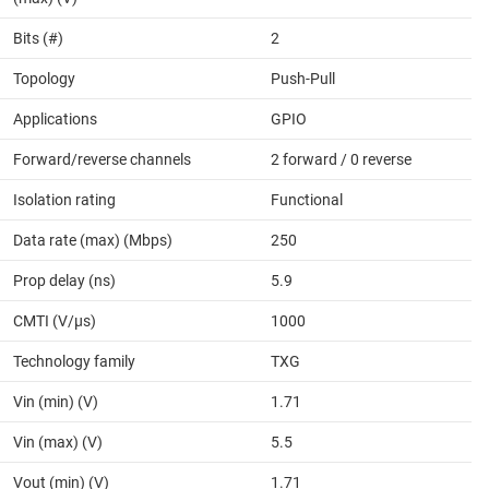
Bits (#)
2
Topology
Push-Pull
Applications
GPIO
Forward/reverse channels
2 forward / 0 reverse
Isolation rating
Functional
Data rate (max) (Mbps)
250
Prop delay (ns)
5.9
CMTI (V/µs)
1000
Technology family
TXG
Vin (min) (V)
1.71
Vin (max) (V)
5.5
Vout (min) (V)
1.71