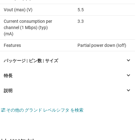
Vout (max) (V)
5.5
Current consumption per
3.3
channel (1 Mbps) (typ)
(mA)
Features
Partial power down (Ioff)
その他の グランド レベルシフタ を検索