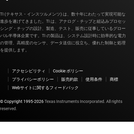
TI (テキサス・インスツルメンツ) は、数十年にわたって実現可能な
進歩を遂げてきました。TI は、アナログ・チップと組込みプロセッ
シング・チップの設計、製造、テスト、販売に従事しているグロー
バル半導体企業です。TI の製品は、システム設計時に効率的な電力
の管理、高精度のセンサ、データ送信に役立ち、優れた制御と処理
を提供します。
アクセシビリティ
Cookie ポリシー
プライバシーポリシー
販売約款
使用条件
商標
Webサイトに関するフィードバック
© Copyright 1995-
2026
Texas Instruments Incorporated. All rights
reserved.