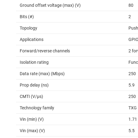
Ground offset voltage (max) (V)
80
Bits (#)
2
Topology
Push
Applications
GPI
Forward/reverse channels
2 for
Isolation rating
Func
Data rate (max) (Mbps)
250
Prop delay (ns)
5.9
CMTI (V/µs)
250
Technology family
TXG
Vin (min) (V)
1.71
Vin (max) (V)
5.5