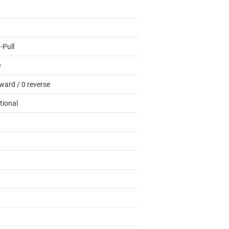
-Pull
O
ward / 0 reverse
tional