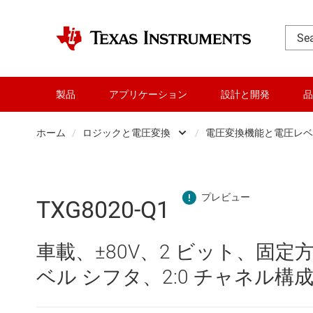
製品
アプリケーション
設計と開発
品
ホーム
/
ロジックと電圧変換
/
電圧変換機能と電圧レベ
DLP 製品
Other log
RF とマイクロ波
バッファ
TXG8020-Q1
アンプ
フリップ
車載、±80V、2 ビット、固
インターフェイス
専用ロジッ
ベル シフタ、2:0 チャネル構
オーディオ、ハプティクス、および
構成可能