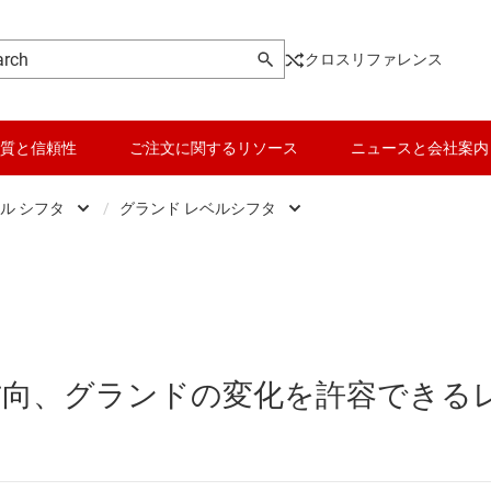
クロスリファレンス
質と信頼性
ご注文に関するリソース
ニュースと会社案内
ル シフタ
/
グランド レベルシフタ
ic
データ コンバータ
グランド レベルシフタ
、ドライバ、トランシーバ
バッテリ管理 IC
電圧レベル シフタ
 フロップ、ラッチ、レジスタ
パワー マネージメント
定方向、グランドの変化を許容できる
ク IC
マイコン (MCU) / プロセッサ
成
ピエゾ
なプログラマブル ロジック IC
モータ ドライバ