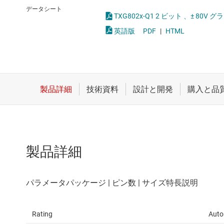
クロックとタイミング
論理ゲー
データシート
TXG802x-Q1 2 ビット 、± 8
スイッチ/マルチプレクサ
電圧変換
英語版
PDF
|
HTML
センサ
ダイ / ウェハー サービス
製品詳細
Rating
Auto