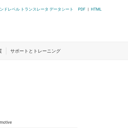
ト
ロジックと電圧変換
0V グランドレベル トランスレータ データシート
PDF
|
HTML
機能と電圧レベル シフタ
ワイヤレス コネクティビティ
受動 (パッシブ) とディスクリート
絶縁
motive