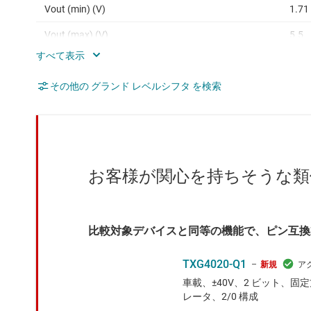
Vout (min) (V)
1.71
Vout (max) (V)
5.5
Current consumption per channel (1 Mbps)
2
(typ) (mA)
その他の グランド レベルシフタ を検索
Features
AEC 
お客様が関心を持ちそうな類
比較対象デバイスと同等の機能で、ピン互換
TXG4020-Q1
新規
車載、±40V、2 ビット、固
レータ、2/0 構成