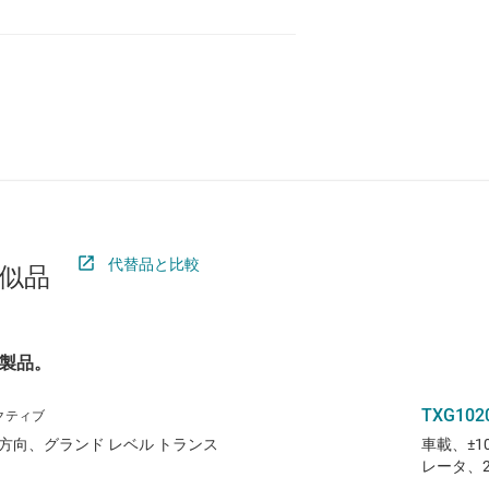
Q100, Partial power down (Ioff)
代替品と比較
似品
製品。
TXG102
定方向、グランド レベル トランス
車載、±1
レータ、2