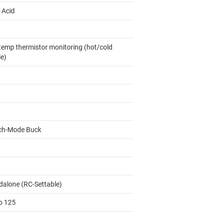
 Acid
temp thermistor monitoring (hot/cold
le)
ch-Mode Buck
dalone (RC-Settable)
to 125