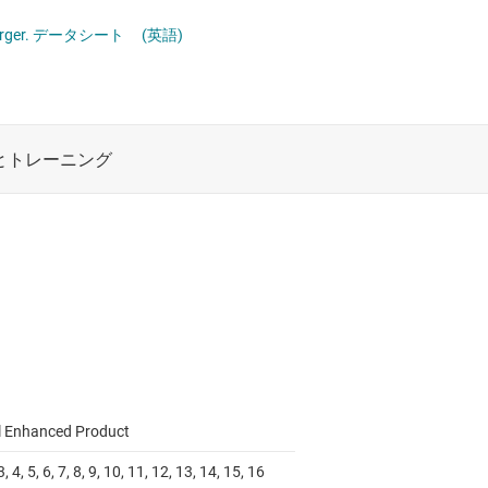
ロジックと電圧変換
 Charger. データシート
(英語)
ワイヤレス コネクティビティ
受動 (パッシブ) とディスクリート
絶縁
l Enhanced Product
 3, 4, 5, 6, 7, 8, 9, 10, 11, 12, 13, 14, 15, 16