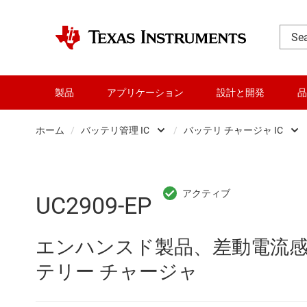
製品
アプリケーション
設計と開発
品
ホーム
/
バッテリ管理 IC
/
バッテリ チャージャ IC
DLP 製品
バッテリ チャ
RF とマイクロ波
バッテリ プ
UC2909-EP
アンプ
バッテリ モ
エンハンスド製品、差動電流
インターフェイス
バッテリ残
テリー チャージャ
オーディオ、ハプティクス、および
バッテリ認証 