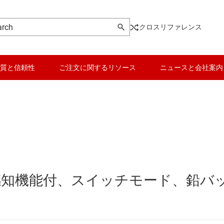
クロスリファレンス
質と信頼性
ご注文に関するリソース
ニュースと会社案内
ージャ IC
データ コンバータ
ロテクタ
バッテリ管理 IC
ニタとバランサ
パワー マネージメント
感知機能付、スイッチモード、鉛バ
量計
マイコン (MCU) / プロセッサ
ピエゾ
IC
モータ ドライバ