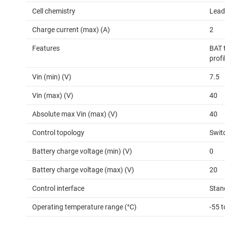
Cell chemistry
Lead
Charge current (max) (A)
2
Features
BAT 
profi
Vin (min) (V)
7.5
Vin (max) (V)
40
Absolute max Vin (max) (V)
40
Control topology
Swit
Battery charge voltage (min) (V)
0
Battery charge voltage (max) (V)
20
Control interface
Stan
Operating temperature range (°C)
-55 