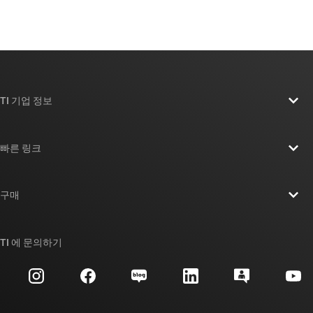
TI 기업 정보
TI 기업 정보 개요
빠른 링크
채용
연락처
뉴스룸
구매
TI E2E™ 설계 지원 포럼
우리의 이야기 | 칩을 만드는 사람들
TI API 제품군
대체품 검색
TI 에 문의하기
이벤트
myTI 회사 계정
고객 지원 센터
투자 관계
배송, 결제 및 세금
패키징