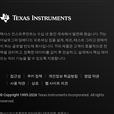
제조
주문 FAQ
품질 및 안정성
사회 공헌
공인 유통업체
myTI 계정 FAQ
텍사스 인스트루먼트는 수십 년 동안 계속해서 발전해 왔습니다. TI는
아날로그와 임베디드 프로세싱 칩을 설계, 제조, 테스트 그리고 판매까
지 하는 글로벌 반도체 회사입니다. TI의 제품은 고객이 효율적으로 전
력을 관리하고, 정확한 데이터를 감지 후 전송하고, 설계에서 핵심 제어
또는 처리 기능을 할 수 있도록 지원합니다.
접근성
쿠키 정책
개인정보 취급방침
영업 약관
사용 약관
상표
웹 사이트 의견
© Copyright 1995-
2026
Texas Instruments Incorporated. All rights
reserved.
텍사스인스트루먼트코리아(유) /
대표자명: 박중서 /