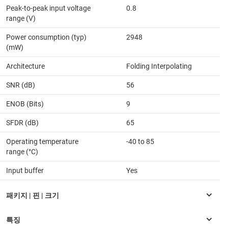
Peak-to-peak input voltage
0.8
range (V)
Power consumption (typ)
2948
(mW)
Architecture
Folding Interpolating
SNR (dB)
56
ENOB (Bits)
9
SFDR (dB)
65
Operating temperature
-40 to 85
range (°C)
Input buffer
Yes