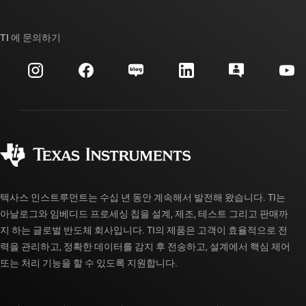
TI E2E™ 설계 지원 포럼
우리의 이야기 | 칩을 만드는 사람들
TI API 제품군
대체품 검색
TI 에 문의하기
이벤트
myTI 회사 계정
고객 지원 센터
투자 관계
배송, 결제 및 세금
패키징
제조
주문 FAQ
품질 및 안정성
사회 공헌
공인 유통업체
myTI 계정 FAQ
텍사스 인스트루먼트는 수십 년 동안 계속해서 발전해 왔습니다. TI는
아날로그와 임베디드 프로세싱 칩을 설계, 제조, 테스트 그리고 판매까
지 하는 글로벌 반도체 회사입니다. TI의 제품은 고객이 효율적으로 전
력을 관리하고, 정확한 데이터를 감지 후 전송하고, 설계에서 핵심 제어
또는 처리 기능을 할 수 있도록 지원합니다.