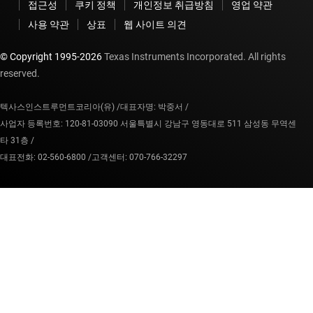
접근성
쿠키 정책
개인정보 취급방침
영업 약관
사용 약관
상표
웹 사이트 의견
© Copyright 1995-
2026
Texas Instruments Incorporated. All rights
reserved.
텍사스인스트루먼트코리아(유) /
대표자명: 박중서 /
사업자 등록번호: 120-81-03090 서울특별시 강남구 영동대로 511 삼성동 무역센
타 31층 /
대표전화: 02-560-6800 /
고객센터: 070-766-32297