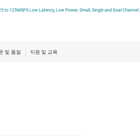
데이터 컨버터
절연
ADC3910Dx and ADC3910S
증폭기
클록 및 타이밍
패시브 및 개별