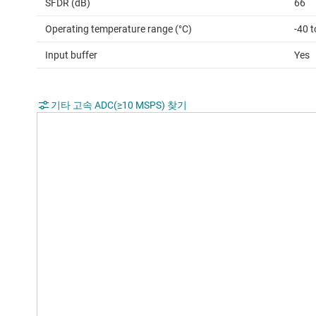
SFDR (dB)
66
Operating temperature range (°C)
-40 
Input buffer
Yes
기타 고속 ADC(≥10 MSPS) 찾기