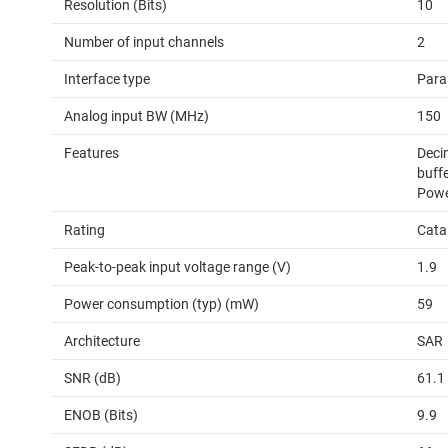
Resolution (Bits)
10
Number of input channels
2
Interface type
Para
Analog input BW (MHz)
150
Features
Decim
buffe
Pow
Rating
Cata
Peak-to-peak input voltage range (V)
1.9
Power consumption (typ) (mW)
59
Architecture
SAR
SNR (dB)
61.1
ENOB (Bits)
9.9