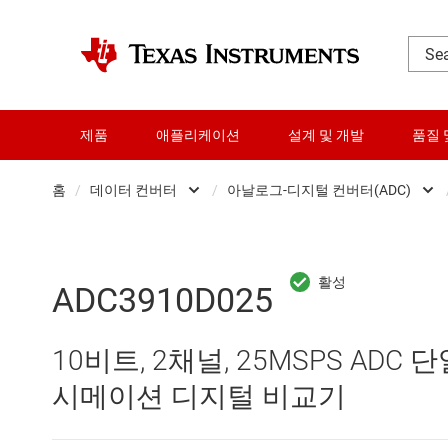
제품
애플리케이션
설계 및 개발
품질 
홈
/
데이터 컨버터
/
아날로그-디지털 컨버터(ADC)
DLP 제품
Analog 
RF 및 마이크로파
Other data convert
ADC3910D025
다이 및 웨이퍼 서비스
디지털 전위차계(Digi
10비트, 2채널, 25MSPS ADC
데이터 컨버터
디지털-아날로그 컨버
시메이션 디지털 비교기
로직 및 전압 변환
아날로그-디지털 컨버