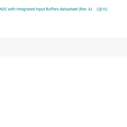
x 10-bit, 25 to 125MSPS Low Latency, Low Power, Small, Single and Dual Channel ADC with Integrated Input Buffers datasheet (Rev. A)
(영어)