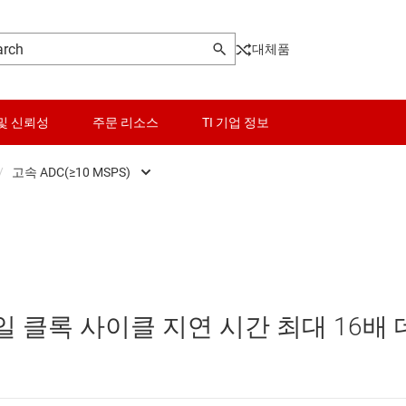
대체품
및 신뢰성
주문 리소스
TI 기업 정보
/
고속 ADC(≥10 MSPS)
Front End (AFE)
센서
고속 ADC(≥10 MSPS)
ers
스위치 및 멀티플렉서
정밀 ADC
Pot)
오디오, 햅틱, 피에조
 단일 클록 사이클 지연 시간 최대 16배 
터(DAC)
인터페이스
터(ADC)
전력 관리