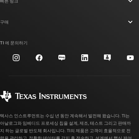
빠른 링크
채용
연락처
뉴스룸
구매
TI E2E™ 설계 지원 포럼
우리의 이야기 | 칩을 만드는 사람들
TI API 제품군
대체품 검색
TI 에 문의하기
이벤트
myTI 회사 계정
고객 지원 센터
투자 관계
배송, 결제 및 세금
패키징
제조
주문 FAQ
품질 및 안정성
사회 공헌
공인 유통업체
myTI 계정 FAQ
텍사스 인스트루먼트는 수십 년 동안 계속해서 발전해 왔습니다. TI는
아날로그와 임베디드 프로세싱 칩을 설계, 제조, 테스트 그리고 판매까
지 하는 글로벌 반도체 회사입니다. TI의 제품은 고객이 효율적으로 전
력을 관리하고, 정확한 데이터를 감지 후 전송하고, 설계에서 핵심 제어