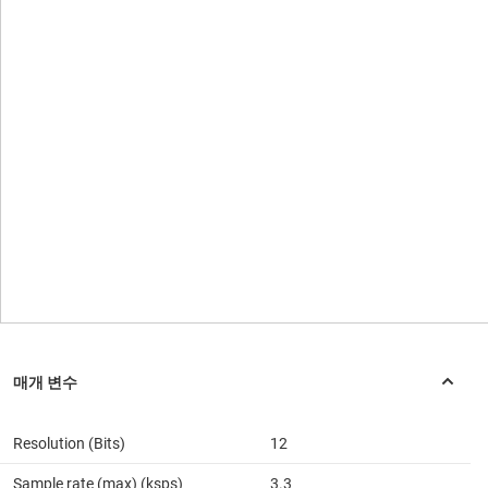
Resolution (Bits)
12
Sample rate (max) (ksps)
3.3