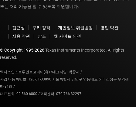
또는 처리 기능을 할 수 있도록 지원합니다.
접근성
쿠키 정책
개인정보 취급방침
영업 약관
사용 약관
상표
웹 사이트 의견
© Copyright 1995-
2026
Texas Instruments Incorporated. All rights
reserved.
텍사스인스트루먼트코리아(유) /
대표자명: 박중서 /
사업자 등록번호: 120-81-03090 서울특별시 강남구 영동대로 511 삼성동 무역센
타 31층 /
대표전화: 02-560-6800 /
고객센터: 070-766-32297