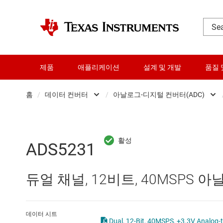
제품
애플리케이션
설계 및 개발
품질 
홈
/
데이터 컨버터
/
아날로그-디지털 컨버터(ADC)
DLP 제품
Analog 
RF 및 마이크로파
Other data convert
ADS5231
다이 및 웨이퍼 서비스
디지털 전위차계(Digi
듀얼 채널, 12비트, 40MSPS 
데이터 컨버터
디지털-아날로그 컨버
로직 및 전압 변환
아날로그-디지털 컨버
데이터 시트
Dual, 12-Bit, 40MSPS, +3.3V Analog-t