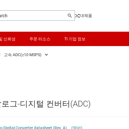
대체품
및 신뢰성
주문 리소스
TI 기업 정보
/
고속 ADC(≥10 MSPS)
Front End (AFE)
센서
고속 ADC(≥10 MSPS)
ers
스위치 및 멀티플렉서
정밀 ADC
Pot)
오디오, 햅틱, 피에조
아날로그-디지털 컨버터(ADC)
터(DAC)
인터페이스
터(ADC)
전력 관리
o-Digital Converter datasheet (Rev. A)
(영어)