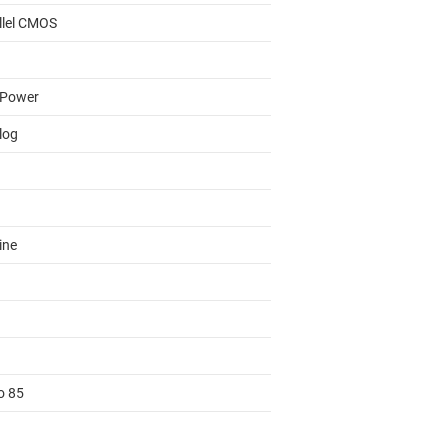
llel CMOS
 Power
log
ine
o 85