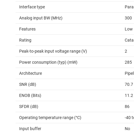
Interface type
Para
Analog input BW (MHz)
300
Features
Low
Rating
Cata
Peak-to-peak input voltage range (V)
2
Power consumption (typ) (mW)
285
Architecture
Pipel
SNR (dB)
70.7
ENOB (Bits)
11.2
SFDR (dB)
86
Operating temperature range (°C)
-40 t
Input buffer
No