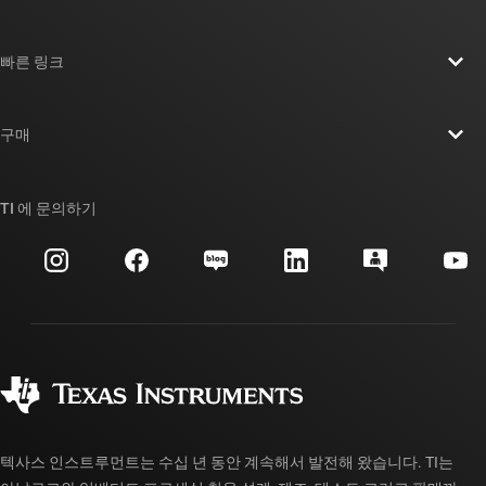
TI 기업 정보 개요
빠른 링크
채용
연락처
뉴스룸
구매
TI E2E™ 설계 지원 포럼
우리의 이야기 | 칩을 만드는 사람들
TI API 제품군
대체품 검색
TI 에 문의하기
이벤트
myTI 회사 계정
고객 지원 센터
투자 관계
배송, 결제 및 세금
패키징
제조
주문 FAQ
품질 및 안정성
사회 공헌
공인 유통업체
myTI 계정 FAQ
텍사스 인스트루먼트는 수십 년 동안 계속해서 발전해 왔습니다. TI는