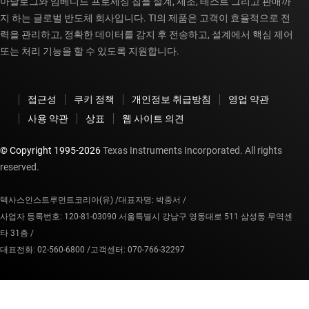
아날로그와 임베디드 프로세싱 칩을 설계, 제조, 테스트 그리고 판매까
지 하는 글로벌 반도체 회사입니다. TI의 제품은 고객이 효율적으로 전
력을 관리하고, 정확한 데이터를 감지 후 전송하고, 설계에서 핵심 제어
또는 처리 기능을 할 수 있도록 지원합니다.
접근성
쿠키 정책
개인정보 취급방침
영업 약관
사용 약관
상표
웹 사이트 의견
© Copyright 1995-
2026
Texas Instruments Incorporated. All rights
reserved.
텍사스인스트루먼트코리아(유) /
대표자명: 박중서 /
사업자 등록번호: 120-81-03090 서울특별시 강남구 영동대로 511 삼성동 무역센
타 31층 /
대표전화: 02-560-6800 /
고객센터: 070-766-32297