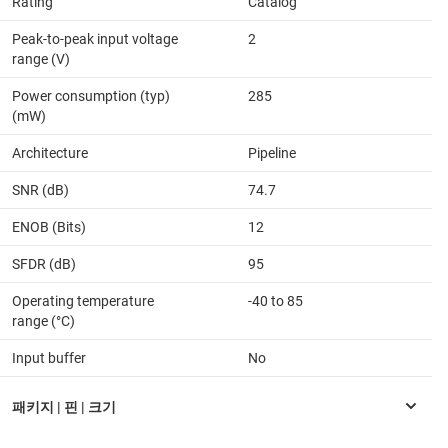
Rating
Catalog
Peak-to-peak input voltage
2
range (V)
Power consumption (typ)
285
(mW)
Architecture
Pipeline
SNR (dB)
74.7
ENOB (Bits)
12
SFDR (dB)
95
Operating temperature
-40 to 85
range (°C)
Input buffer
No