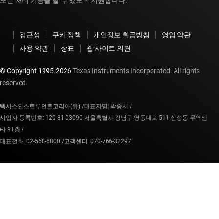
또는 처리 기능을 할 수 있도록 지원합니다.
접근성
쿠키 정책
개인정보 취급방침
영업 약관
사용 약관
상표
웹 사이트 의견
© Copyright 1995-
2026
Texas Instruments Incorporated. All rights
reserved.
텍사스인스트루먼트코리아(유) /
대표자명: 박중서 /
사업자 등록번호: 120-81-03090 서울특별시 강남구 영동대로 511 삼성동 무역센
타 31층 /
대표전화: 02-560-6800 /
고객센터: 070-766-32297