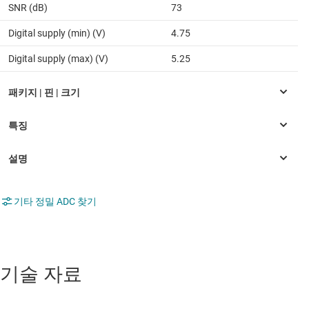
SNR (dB)
73
Digital supply (min) (V)
4.75
Digital supply (max) (V)
5.25
기타 정밀 ADC 찾기
기술 자료