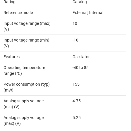
Rating
Catalog
Reference mode
External, Internal
Input voltage range (max)
10
(V)
Input voltage range (min)
-10
(V)
Features
Oscillator
Operating temperature
-40 to 85
range (°C)
Power consumption (typ)
155
(mW)
Analog supply voltage
4.75
(min) (V)
Analog supply voltage
5.25
(max) (V)