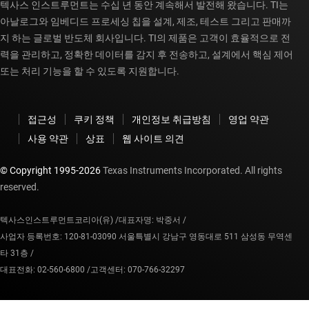
텍사스 인스트루먼트는 수십 년 동안 계속해서 발전해 왔습니다. TI는
아날로그와 임베디드 프로세싱 칩을 설계, 제조, 테스트 그리고 판매까
지 하는 글로벌 반도체 회사입니다. TI의 제품은 고객이 효율적으로 전
력을 관리하고, 정확한 데이터를 감지 후 전송하고, 설계에서 핵심 제어
또는 처리 기능을 할 수 있도록 지원합니다.
접근성
쿠키 정책
개인정보 취급방침
영업 약관
사용 약관
상표
웹 사이트 의견
© Copyright 1995-
2026
Texas Instruments Incorporated. All rights
reserved.
텍사스인스트루먼트코리아(유) /
대표자명: 박중서 /
사업자 등록번호: 120-81-03090 서울특별시 강남구 영동대로 511 삼성동 무역센
타 31층 /
대표전화: 02-560-6800 /
고객센터: 070-766-32297