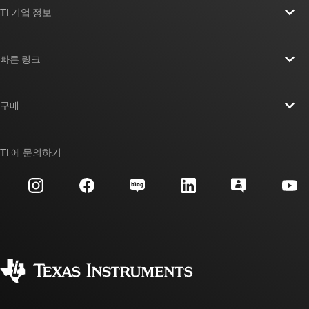
TI 기업 정보
TI 기업 정보 개요
빠른 링크
채용
연락처
뉴스룸
구매
TI E2E™ 설계 지원 포럼
우리의 이야기 | 칩을 만드는 사람들
TI API 제품군
대체품 검색
TI 에 문의하기
이벤트
myTI 회사 계정
고객 지원 센터
투자 관계
배송, 결제 및 세금
패키징
제조
주문 FAQ
품질 및 안정성
사회 공헌
공인 유통업체
myTI 계정 FAQ