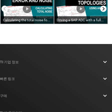
TI 기업 정보
TI 기업 정보 개요
빠른 링크
채용
연락처
뉴스룸
구매
TI E2E™ 설계 지원 포럼
우리의 이야기 | 칩을 만드는 사람들
TI API 제품군