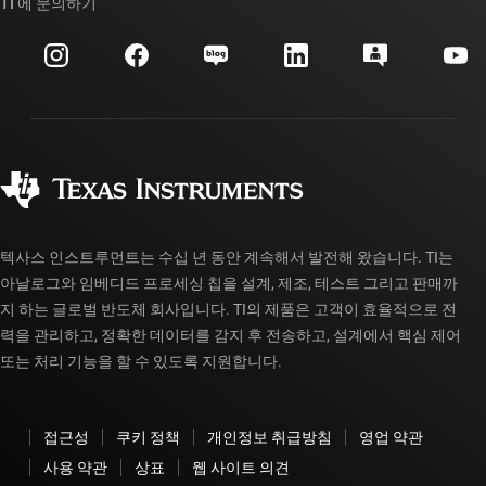
대체품 검색
TI 에 문의하기
이벤트
myTI 회사 계정
고객 지원 센터
투자 관계
배송, 결제 및 세금
패키징
제조
주문 FAQ
품질 및 안정성
사회 공헌
공인 유통업체
myTI 계정 FAQ
텍사스 인스트루먼트는 수십 년 동안 계속해서 발전해 왔습니다. TI는
아날로그와 임베디드 프로세싱 칩을 설계, 제조, 테스트 그리고 판매까
지 하는 글로벌 반도체 회사입니다. TI의 제품은 고객이 효율적으로 전
력을 관리하고, 정확한 데이터를 감지 후 전송하고, 설계에서 핵심 제어
또는 처리 기능을 할 수 있도록 지원합니다.
접근성
쿠키 정책
개인정보 취급방침
영업 약관
사용 약관
상표
웹 사이트 의견