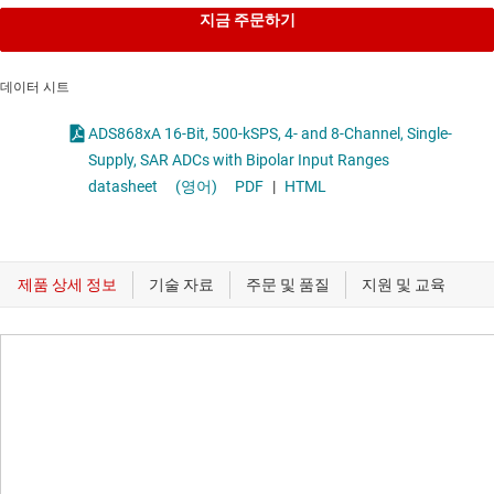
지금 주문하기
데이터 시트
ADS868xA 16-Bit, 500-kSPS, 4- and 8-Channel, Single-
Supply, SAR ADCs with Bipolar Input Ranges
datasheet
(영어)
PDF
|
HTML