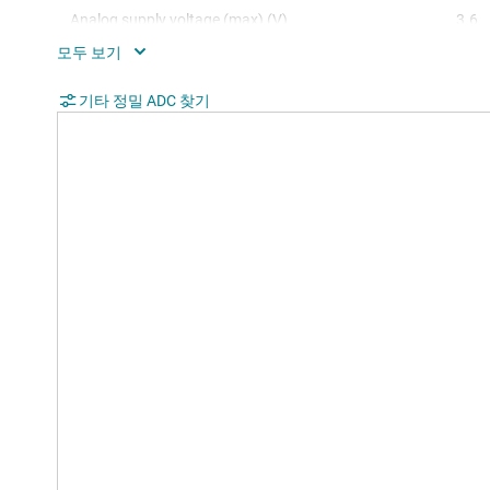
Analog supply voltage (max) (V)
3.6
SNR (dB)
100
Digital supply (min) (V)
기타 정밀 ADC 찾기
1.65
Digital supply (max) (V)
3.6