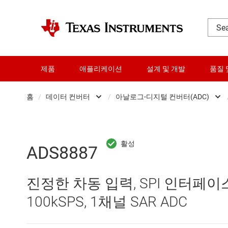
제품
애플리케이션
설계 및 개발
품질 
홈
/
데이터 컨버터
/
아날로그-디지털 컨버터(ADC)
DLP 제품
Analog 
RF 및 마이크로파
Other data convert
ADS8887
다이 및 웨이퍼 서비스
디지털 전위차계(Digi
진정한 차동 입력, SPI 인터페이
데이터 컨버터
디지털-아날로그 컨버
100kSPS, 1채널 SAR ADC
로직 및 전압 변환
아날로그-디지털 컨버