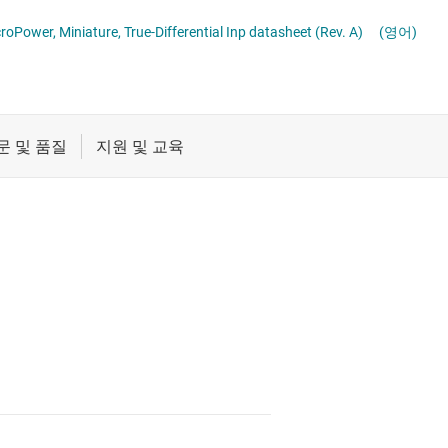
데이터 컨버터
절연
croPower, Miniature, True-Differential Inp datasheet (Rev. A)
(영어)
증폭기
클록 및 타이밍
패시브 및 개별