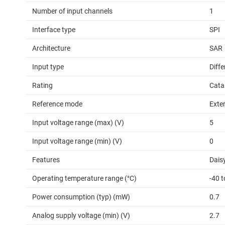
Number of input channels
1
Interface type
SPI
Architecture
SAR
Input type
Diffe
Rating
Cata
Reference mode
Exte
Input voltage range (max) (V)
5
Input voltage range (min) (V)
0
Features
Daisy
Operating temperature range (°C)
-40 t
Power consumption (typ) (mW)
0.7
Analog supply voltage (min) (V)
2.7