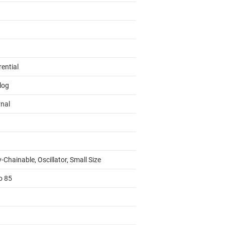
rential
log
rnal
-Chainable, Oscillator, Small Size
o 85