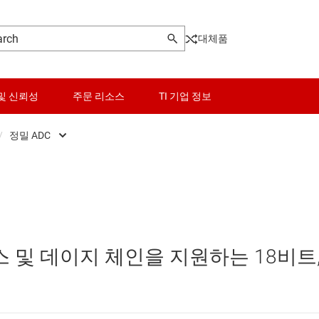
대체품
및 신뢰성
주문 리소스
TI 기업 정보
/
정밀 ADC
Front End (AFE)
센서
고속 ADC(≥10 MSPS)
ers
스위치 및 멀티플렉서
정밀 ADC
Pot)
오디오, 햅틱, 피에조
스 및 데이지 체인을 지원하는 18비트
터(DAC)
인터페이스
터(ADC)
전력 관리