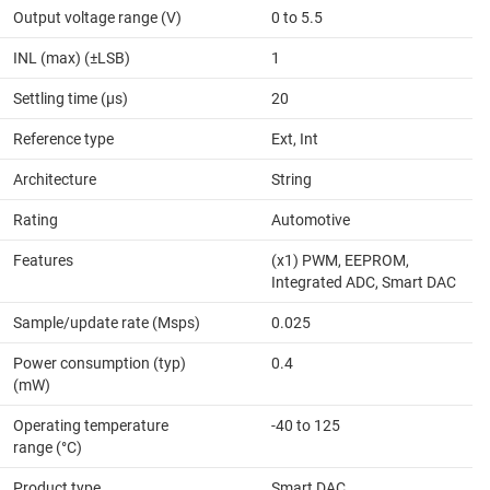
Output voltage range (V)
0 to 5.5
INL (max) (±LSB)
1
Settling time (µs)
20
Reference type
Ext, Int
Architecture
String
Rating
Automotive
Features
(x1) PWM, EEPROM,
Integrated ADC, Smart DAC
Sample/update rate (Msps)
0.025
Power consumption (typ)
0.4
(mW)
Operating temperature
-40 to 125
range (°C)
Product type
Smart DAC