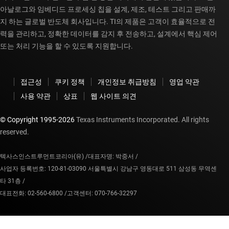
아날로그와 임베디드 프로세싱 칩을 설계, 제조, 테스트 그리고 판매까
지 하는 글로벌 반도체 회사입니다. TI의 제품은 고객이 효율적으로 전
력을 관리하고, 정확한 데이터를 감지 후 전송하고, 설계에서 핵심 제어
또는 처리 기능을 할 수 있도록 지원합니다.
접근성
쿠키 정책
개인정보 취급방침
영업 약관
사용 약관
상표
웹 사이트 의견
© Copyright 1995-
2026
Texas Instruments Incorporated. All rights
reserved.
텍사스인스트루먼트코리아(유) /
대표자명: 박중서 /
사업자 등록번호: 120-81-03090 서울특별시 강남구 영동대로 511 삼성동 무역센
타 31층 /
대표전화: 02-560-6800 /
고객센터: 070-766-32297