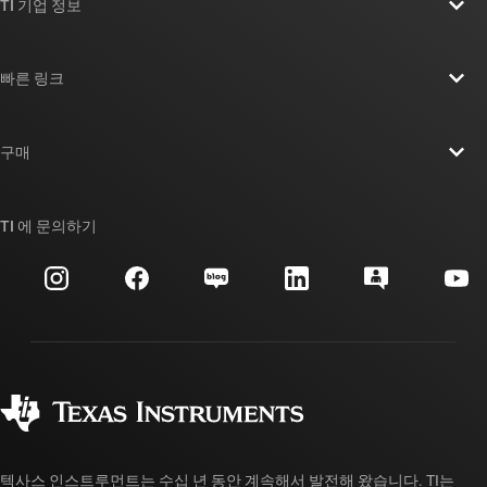
TI 기업 정보
TI 기업 정보 개요
빠른 링크
채용
연락처
뉴스룸
구매
TI E2E™ 설계 지원 포럼
우리의 이야기 | 칩을 만드는 사람들
TI API 제품군
대체품 검색
TI 에 문의하기
이벤트
myTI 회사 계정
고객 지원 센터
투자 관계
배송, 결제 및 세금
패키징
제조
주문 FAQ
품질 및 안정성
사회 공헌
공인 유통업체
myTI 계정 FAQ
텍사스 인스트루먼트는 수십 년 동안 계속해서 발전해 왔습니다. TI는