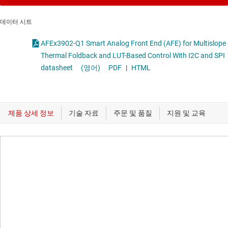
데이터 시트
AFEx3902-Q1 Smart Analog Front End (AFE) for Multislope
Thermal Foldback and LUT-Based Control With I2C and SPI
datasheet
(영어)
PDF
|
HTML