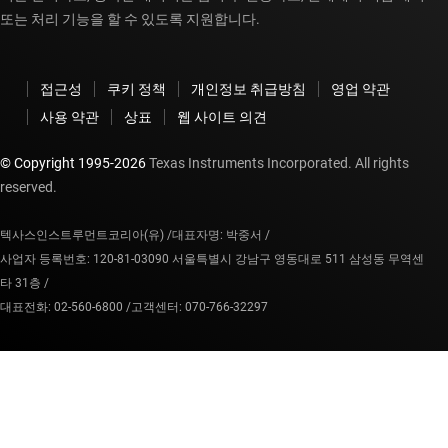
또는 처리 기능을 할 수 있도록 지원합니다.
접근성
쿠키 정책
개인정보 취급방침
영업 약관
사용 약관
상표
웹 사이트 의견
© Copyright 1995-
2026
Texas Instruments Incorporated. All rights
reserved.
텍사스인스트루먼트코리아(유) /
대표자명: 박중서 /
사업자 등록번호: 120-81-03090 서울특별시 강남구 영동대로 511 삼성동 무역센
타 31층 /
대표전화: 02-560-6800 /
고객센터: 070-766-32297