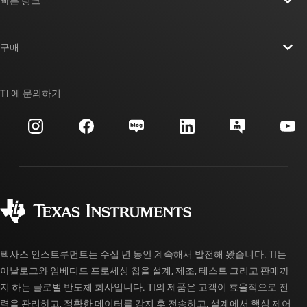
빠른 링크
채용
연락처
뉴스룸
구매
TI E2E™ 설계 지원 포럼
우리의 이야기 | 칩을 만드는 사람들
TI API 제품군
대체품 검색
TI 에 문의하기
이벤트
myTI 회사 계정
고객 지원 센터
투자 관계
배송, 결제 및 세금
패키징
제조
주문 FAQ
품질 및 안정성
사회 공헌
공인 유통업체
myTI 계정 FAQ
텍사스 인스트루먼트는 수십 년 동안 계속해서 발전해 왔습니다. TI는
아날로그와 임베디드 프로세싱 칩을 설계, 제조, 테스트 그리고 판매까
지 하는 글로벌 반도체 회사입니다. TI의 제품은 고객이 효율적으로 전
력을 관리하고, 정확한 데이터를 감지 후 전송하고, 설계에서 핵심 제어