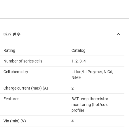
Rating
Catalog
Number of series cells
1, 2, 3, 4
Cell chemistry
Li-Ion/Li-Polymer, NiCd,
NiMH
Charge current (max) (A)
2
Features
BAT temp thermistor
monitoring (hot/cold
profile)
Vin (min) (V)
4