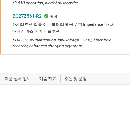
(2.0 V) operation, black box recorder
BQ27Z561-R2
1-시리즈 셀 리튬 이온 배터리 팩을 위한 Impedance Track
배터리 가스 게이지 솔루션
SHA-256 authentication, low-voltage (2.0 V), black box
recorder, enhanced charging algorithm