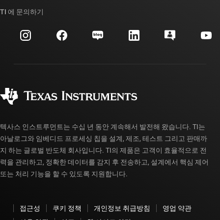
TI API 제품군
대체품 검색
TI 에 문의하기
이벤트
myTI 회사 계정
고객 지원 센터
투자 관계
배송, 결제 및 세금
패키징
제조
주문 FAQ
품질 및 안정성
사회 공헌
공인 유통업체
myTI 계정 FAQ
텍사스 인스트루먼트는 수십 년 동안 계속해서 발전해 왔습니다. TI는
아날로그와 임베디드 프로세싱 칩을 설계, 제조, 테스트 그리고 판매까
지 하는 글로벌 반도체 회사입니다. TI의 제품은 고객이 효율적으로 전
력을 관리하고, 정확한 데이터를 감지 후 전송하고, 설계에서 핵심 제어
또는 처리 기능을 할 수 있도록 지원합니다.
접근성
쿠키 정책
개인정보 취급방침
영업 약관