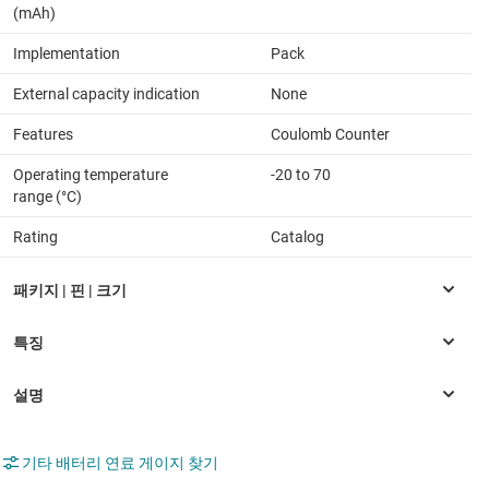
(mAh)
Implementation
Pack
External capacity indication
None
Features
Coulomb Counter
Operating temperature
-20 to 70
range (°C)
Rating
Catalog
기타 배터리 연료 게이지 찾기