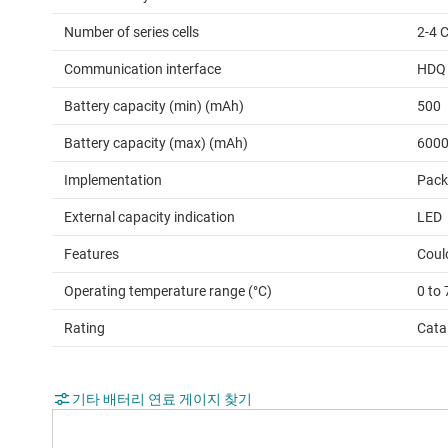
Number of series cells
2-4 C
Communication interface
HDQ
Battery capacity (min) (mAh)
500
Battery capacity (max) (mAh)
600
Implementation
Pack
External capacity indication
LED
Features
Coul
Operating temperature range (°C)
0 to 
Rating
Cata
기타 배터리 연료 게이지 찾기