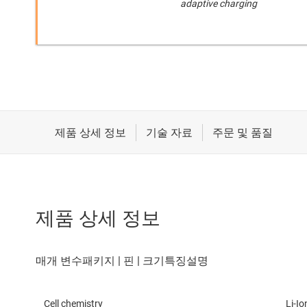
adaptive charging
제품 상세 정보
Cell chemistry
Li-I