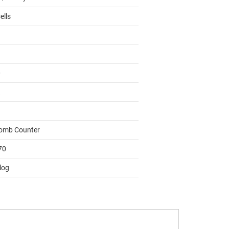
ells
0
omb Counter
70
log