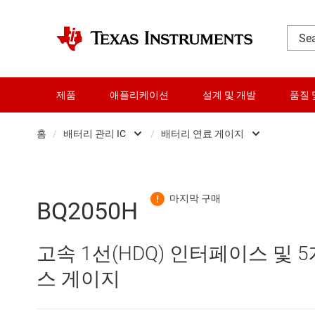
제품
애플리케이션
설계 및 개발
품질 
홈
/
배터리 관리 IC
/
배터리 연료 게이지
DLP 제품
배터리 모니터 및 
RF 및 마이크로파
배터리 보호기
BQ2050H
다이 및 웨이퍼 서비스
배터리 연료 게이지
고속 1선(HDQ) 인터페이스 및 
데이터 컨버터
배터리 인증 IC
스 게이지
로직 및 전압 변환
배터리 충전기 IC