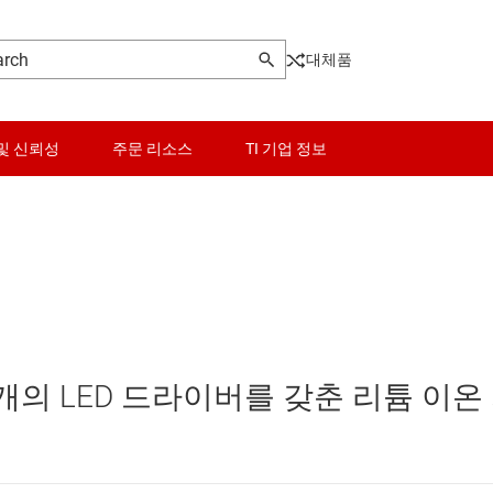
대체품
및 신뢰성
주문 리소스
TI 기업 정보
밸런서
센서
스위치 및 멀티플렉서
오디오, 햅틱, 피에조
5개의 LED 드라이버를 갖춘 리튬 이온
인터페이스
전력 관리