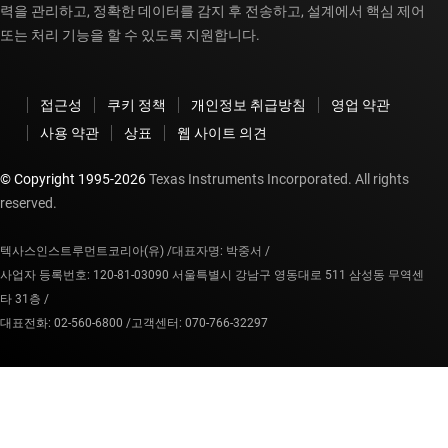
력을 관리하고, 정확한 데이터를 감지 후 전송하고, 설계에서 핵심 제어
또는 처리 기능을 할 수 있도록 지원합니다.
접근성
쿠키 정책
개인정보 취급방침
영업 약관
사용 약관
상표
웹 사이트 의견
© Copyright 1995-
2026
Texas Instruments Incorporated. All rights
reserved.
텍사스인스트루먼트코리아(유) /
대표자명: 박중서 /
사업자 등록번호: 120-81-03090 서울특별시 강남구 영동대로 511 삼성동 무역센
타 31층 /
대표전화: 02-560-6800 /
고객센터: 070-766-32297