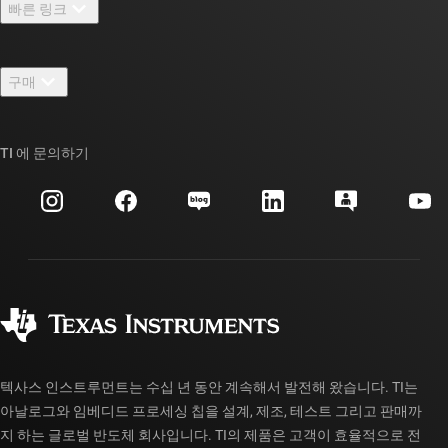
빠른 링크
채용
연락처
뉴스룸
구매
TI E2E™ 설계 지원 포럼
우리의 이야기 | 칩을 만드는 사람들
TI API 제품군
대체품 검색
TI 에 문의하기
이벤트
myTI 회사 계정
고객 지원 센터
투자 관계
배송, 결제 및 세금
패키징
제조
주문 FAQ
품질 및 안정성
사회 공헌
공인 유통업체
myTI 계정 FAQ
텍사스 인스트루먼트는 수십 년 동안 계속해서 발전해 왔습니다. TI는
아날로그와 임베디드 프로세싱 칩을 설계, 제조, 테스트 그리고 판매까
지 하는 글로벌 반도체 회사입니다. TI의 제품은 고객이 효율적으로 전