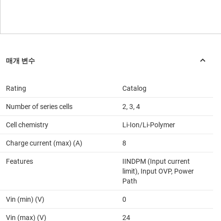
Rating
Catalog
Number of series cells
2, 3, 4
Cell chemistry
Li-Ion/Li-Polymer
Charge current (max) (A)
8
Features
IINDPM (Input current
limit), Input OVP, Power
Path
Vin (min) (V)
0
Vin (max) (V)
24