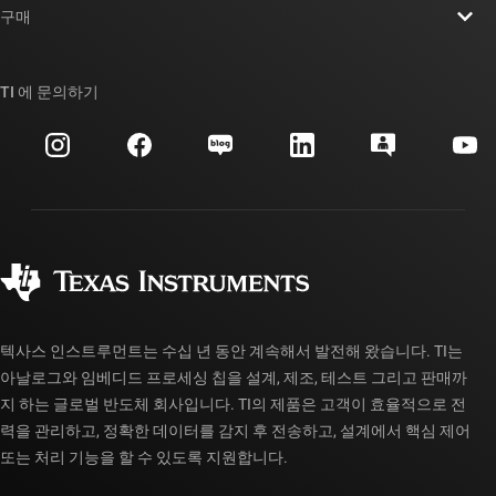
뉴스룸
구매
TI E2E™ 설계 지원 포럼
우리의 이야기 | 칩을 만드는 사람들
TI API 제품군
대체품 검색
TI 에 문의하기
이벤트
myTI 회사 계정
고객 지원 센터
투자 관계
배송, 결제 및 세금
패키징
제조
주문 FAQ
품질 및 안정성
사회 공헌
공인 유통업체
myTI 계정 FAQ
텍사스 인스트루먼트는 수십 년 동안 계속해서 발전해 왔습니다. TI는
아날로그와 임베디드 프로세싱 칩을 설계, 제조, 테스트 그리고 판매까
지 하는 글로벌 반도체 회사입니다. TI의 제품은 고객이 효율적으로 전
력을 관리하고, 정확한 데이터를 감지 후 전송하고, 설계에서 핵심 제어
또는 처리 기능을 할 수 있도록 지원합니다.