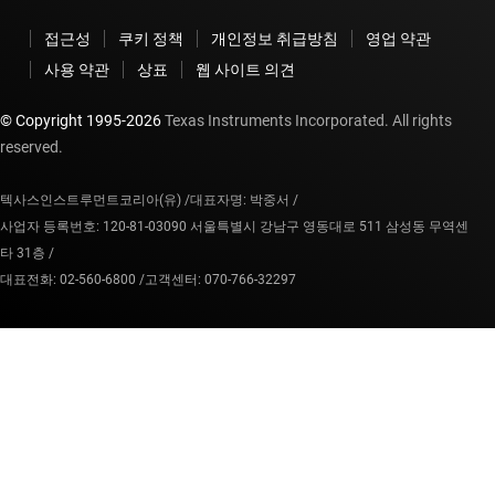
접근성
쿠키 정책
개인정보 취급방침
영업 약관
사용 약관
상표
웹 사이트 의견
© Copyright 1995-
2026
Texas Instruments Incorporated. All rights
reserved.
텍사스인스트루먼트코리아(유) /
대표자명: 박중서 /
사업자 등록번호: 120-81-03090 서울특별시 강남구 영동대로 511 삼성동 무역센
타 31층 /
대표전화: 02-560-6800 /
고객센터: 070-766-32297