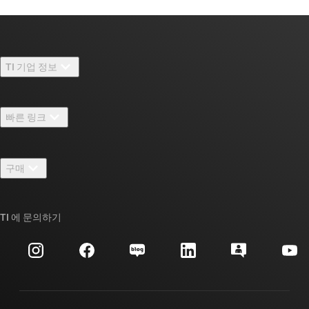
TI 기업 정보
TI 기업 정보 개요
빠른 링크
채용
연락처
뉴스룸
구매
TI E2E™ 설계 지원 포럼
우리의 이야기 | 칩을 만드는 사람들
TI API 제품군
대체품 검색
TI 에 문의하기
이벤트
myTI 회사 계정
고객 지원 센터
투자 관계
배송, 결제 및 세금
패키징
제조
주문 FAQ
품질 및 안정성