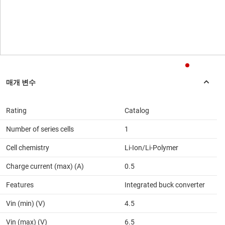
Rating
Catalog
Number of series cells
1
Cell chemistry
Li-Ion/Li-Polymer
Charge current (max) (A)
0.5
Features
Integrated buck converter
Vin (min) (V)
4.5
Vin (max) (V)
6.5