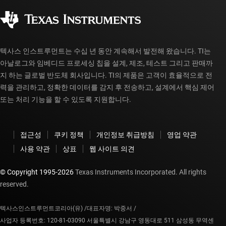
사회 공헌
공인 유통업체
myTI 계정 FAQ
텍사스 인스트루먼트는 수십 년 동안 계속해서 발전해 왔습니다. TI는
아날로그와 임베디드 프로세싱 칩을 설계, 제조, 테스트 그리고 판매까
지 하는 글로벌 반도체 회사입니다. TI의 제품은 고객이 효율적으로 전
력을 관리하고, 정확한 데이터를 감지 후 전송하고, 설계에서 핵심 제어
또는 처리 기능을 할 수 있도록 지원합니다.
접근성
쿠키 정책
개인정보 취급방침
영업 약관
사용 약관
상표
웹 사이트 의견
© Copyright 1995-
2026
Texas Instruments Incorporated. All rights
reserved.
텍사스인스트루먼트코리아(유) /
대표자명: 박중서 /
사업자 등록번호: 120-81-03090 서울특별시 강남구 영동대로 511 삼성동 무역센