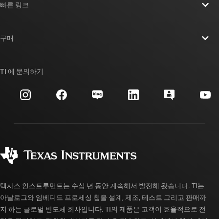
빠른 링크
채용
연락처
뉴스룸
구매
TI E2E™ 설계 지원 포럼
우리의 이야기 | 칩을 만드는 사람들
TI API 제품군
대체품 검색
TI 에 문의하기
이벤트
myTI 회사 계정
고객 지원 센터
투자 관계
배송, 결제 및 세금
패키징
제조
주문 FAQ
품질 및 안정성
사회 공헌
공인 유통업체
myTI 계정 FAQ
텍사스 인스트루먼트는 수십 년 동안 계속해서 발전해 왔습니다. TI는
아날로그와 임베디드 프로세싱 칩을 설계, 제조, 테스트 그리고 판매까
지 하는 글로벌 반도체 회사입니다. TI의 제품은 고객이 효율적으로 전