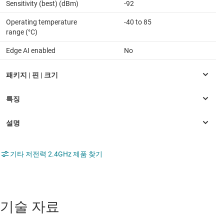
Sensitivity (best) (dBm)
-92
Operating temperature
-40 to 85
range (°C)
Edge AI enabled
No
기타 저전력 2.4GHz 제품 찾기
기술 자료