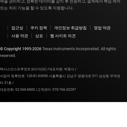
력을 관리하고, 정확한 데이터를 감지 후 전송하고, 설계에서 핵심 제어
또는 처리 기능을 할 수 있도록 지원합니다.
접근성
쿠키 정책
개인정보 취급방침
영업 약관
사용 약관
상표
웹 사이트 의견
© Copyright 1995-
2026
Texas Instruments Incorporated. All rights
reserved.
텍사스인스트루먼트코리아(유) /
대표자명: 박중서 /
사업자 등록번호: 120-81-03090 서울특별시 강남구 영동대로 511 삼성동 무역센
타 31층 /
대표전화: 02-560-6800 /
고객센터: 070-766-32297