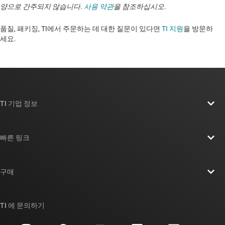
양으로 간주되지 않습니다.
사용 약관
을 참조하십시오.
품질, 패키징, TI에서 주문하는 데 대한 질문이 있다면
TI 지원
을 방문하
세요. ​​​​​​​​​​​​​​
TI 기업 정보
TI 기업 정보 개요
빠른 링크
채용
연락처
뉴스룸
구매
TI E2E™ 설계 지원 포럼
우리의 이야기 | 칩을 만드는 사람들
TI API 제품군
대체품 검색
TI 에 문의하기
이벤트
myTI 회사 계정