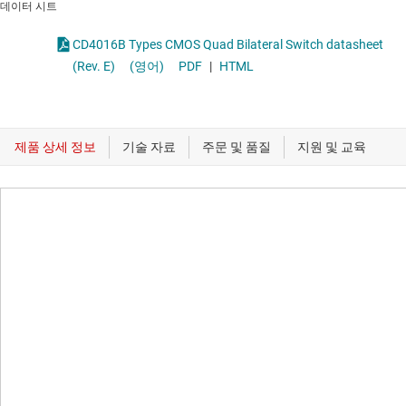
데이터 시트
CD4016B Types CMOS Quad Bilateral Switch datasheet
(Rev. E)
(영어)
PDF
|
HTML