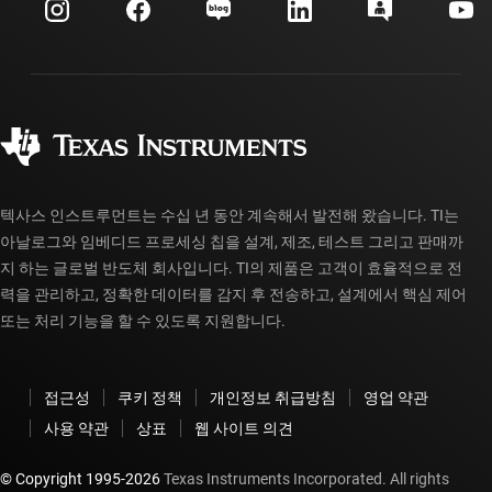
고객 지원 센터
투자 관계
배송, 결제 및 세금
패키징
제조
주문 FAQ
품질 및 안정성
사회 공헌
공인 유통업체
myTI 계정 FAQ
텍사스 인스트루먼트는 수십 년 동안 계속해서 발전해 왔습니다. TI는
아날로그와 임베디드 프로세싱 칩을 설계, 제조, 테스트 그리고 판매까
지 하는 글로벌 반도체 회사입니다. TI의 제품은 고객이 효율적으로 전
력을 관리하고, 정확한 데이터를 감지 후 전송하고, 설계에서 핵심 제어
또는 처리 기능을 할 수 있도록 지원합니다.
접근성
쿠키 정책
개인정보 취급방침
영업 약관
사용 약관
상표
웹 사이트 의견
© Copyright 1995-
2026
Texas Instruments Incorporated. All rights