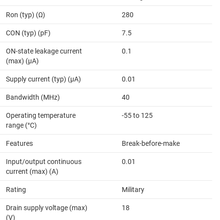
Ron (typ) (Ω)
280
CON (typ) (pF)
7.5
ON-state leakage current
0.1
(max) (µA)
Supply current (typ) (µA)
0.01
Bandwidth (MHz)
40
Operating temperature
-55 to 125
range (°C)
Features
Break-before-make
Input/output continuous
0.01
current (max) (A)
Rating
Military
Drain supply voltage (max)
18
(V)