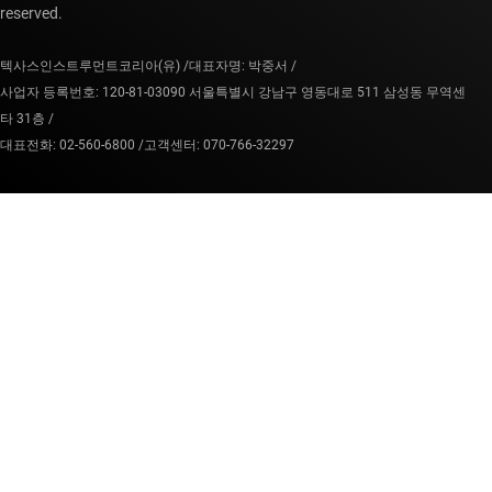
reserved.
텍사스인스트루먼트코리아(유) /
대표자명: 박중서 /
사업자 등록번호: 120-81-03090 서울특별시 강남구 영동대로 511 삼성동 무역센
타 31층 /
대표전화: 02-560-6800 /
고객센터: 070-766-32297