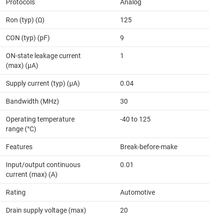
Protocols
Analog
Ron (typ) (Ω)
125
CON (typ) (pF)
9
ON-state leakage current
1
(max) (µA)
Supply current (typ) (µA)
0.04
Bandwidth (MHz)
30
Operating temperature
-40 to 125
range (°C)
Features
Break-before-make
Input/output continuous
0.01
current (max) (A)
Rating
Automotive
Drain supply voltage (max)
20