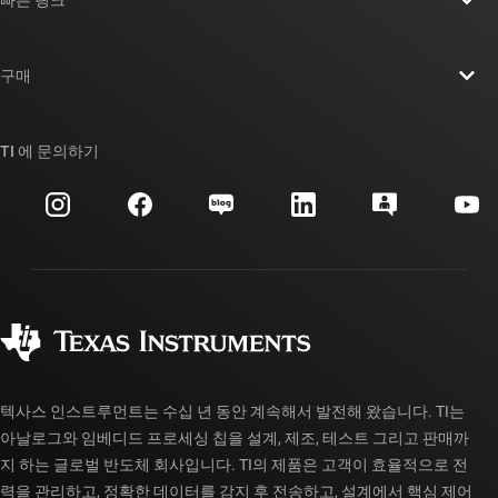
빠른 링크
채용
연락처
뉴스룸
구매
TI E2E™ 설계 지원 포럼
우리의 이야기 | 칩을 만드는 사람들
TI API 제품군
대체품 검색
TI 에 문의하기
이벤트
myTI 회사 계정
고객 지원 센터
투자 관계
배송, 결제 및 세금
패키징
제조
주문 FAQ
품질 및 안정성
사회 공헌
공인 유통업체
myTI 계정 FAQ
텍사스 인스트루먼트는 수십 년 동안 계속해서 발전해 왔습니다. TI는
아날로그와 임베디드 프로세싱 칩을 설계, 제조, 테스트 그리고 판매까
지 하는 글로벌 반도체 회사입니다. TI의 제품은 고객이 효율적으로 전
력을 관리하고, 정확한 데이터를 감지 후 전송하고, 설계에서 핵심 제어