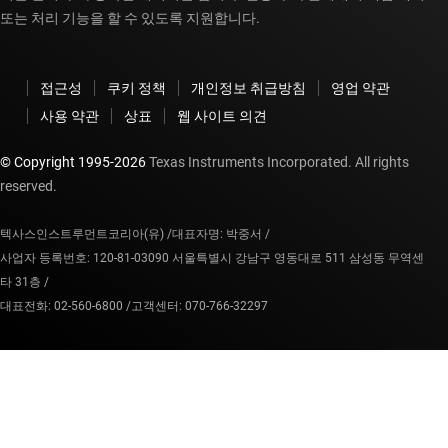
또는 처리 기능을 할 수 있도록 지원합니다.
접근성
쿠키 정책
개인정보 취급방침
영업 약관
사용 약관
상표
웹 사이트 의견
© Copyright 1995-
2026
Texas Instruments Incorporated. All rights
reserved.
텍사스인스트루먼트코리아(유) /
대표자명: 박중서 /
사업자 등록번호: 120-81-03090 서울특별시 강남구 영동대로 511 삼성동 무역센
타 31층 /
대표전화: 02-560-6800 /
고객센터: 070-766-32297