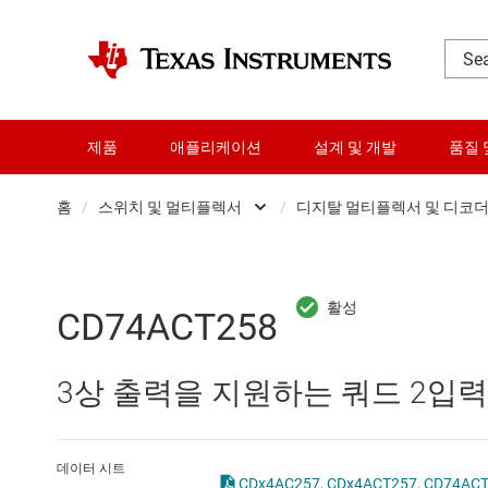
제품
애플리케이션
설계 및 개발
품질 
홈
/
스위치 및 멀티플렉서
/
디지탈 멀티플렉서 및 디코
DLP 제품
Other switch
RF 및 마이크로파
디지탈 멀티
CD74ACT258
다이 및 웨이퍼 서비스
디지털 디멀
3상 출력을 지원하는 쿼드 2입
데이터 컨버터
아날로그 스
로직 및 전압 변환
데이터 시트
CDx4AC257, CDx4ACT257, C