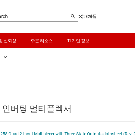
대체품
및 신뢰성
주문 리소스
TI 기업 정보
더
es and multiplexers
센서
플렉서 및 디코더
스위치 및 멀티플렉서
티플렉서 및 디코더
오디오, 햅틱, 피에조
력 인버팅 멀티플렉서
위치 및 멀티플렉서
인터페이스
전력 관리
D74ACT258 Quad 2-Input Multiplexer with Three-State Outputs datasheet (Rev. 