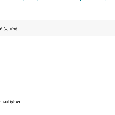
절연
증폭기
클록 및 타이밍
패시브 및 개별
al Multiplexer