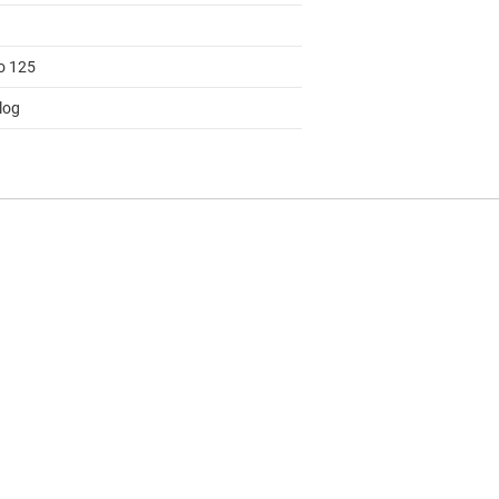
to 125
log