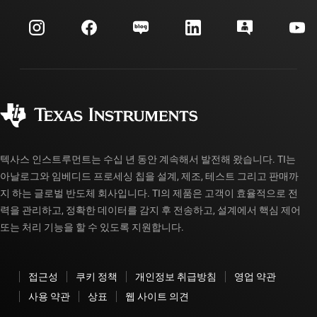
이벤트
myTI 회사 계정
고객 지원 센터
투자 관계
배송, 결제 및 세금
패키징
제조
주문 FAQ
품질 및 안정성
사회 공헌
공인 유통업체
myTI 계정 FAQ
텍사스 인스트루먼트는 수십 년 동안 계속해서 발전해 왔습니다. TI는
아날로그와 임베디드 프로세싱 칩을 설계, 제조, 테스트 그리고 판매까
지 하는 글로벌 반도체 회사입니다. TI의 제품은 고객이 효율적으로 전
력을 관리하고, 정확한 데이터를 감지 후 전송하고, 설계에서 핵심 제어
또는 처리 기능을 할 수 있도록 지원합니다.
접근성
쿠키 정책
개인정보 취급방침
영업 약관
사용 약관
상표
웹 사이트 의견