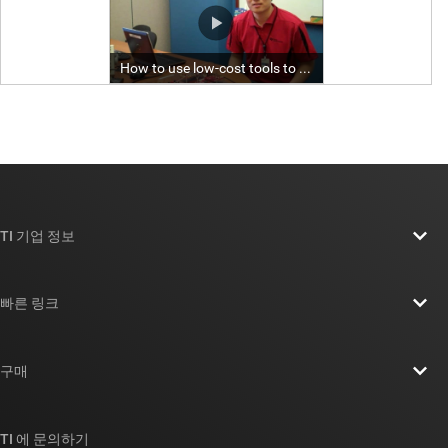
TI 기업 정보
TI 기업 정보 개요
빠른 링크
채용
연락처
뉴스룸
구매
TI E2E™ 설계 지원 포럼
우리의 이야기 | 칩을 만드는 사람들
TI API 제품군
대체품 검색
TI 에 문의하기