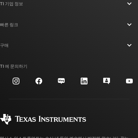
TI 기업 정보
TI 기업 정보 개요
빠른 링크
채용
연락처
뉴스룸
구매
TI E2E™ 설계 지원 포럼
우리의 이야기 | 칩을 만드는 사람들
TI API 제품군
대체품 검색
TI 에 문의하기
이벤트
myTI 회사 계정
고객 지원 센터
투자 관계
배송, 결제 및 세금
패키징
제조
주문 FAQ
품질 및 안정성
사회 공헌
공인 유통업체
myTI 계정 FAQ