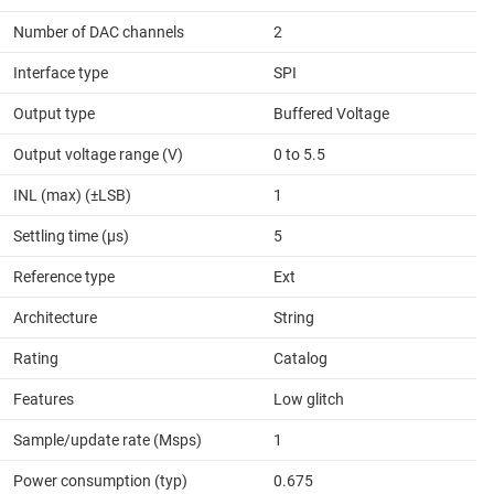
Number of DAC channels
2
Interface type
SPI
Output type
Buffered Voltage
Output voltage range (V)
0 to 5.5
INL (max) (±LSB)
1
Settling time (µs)
5
Reference type
Ext
Architecture
String
Rating
Catalog
Features
Low glitch
Sample/update rate (Msps)
1
Power consumption (typ)
0.675