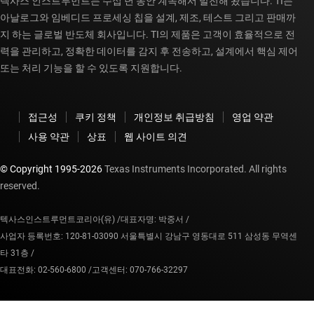
텍사스 인스트루먼트는 수십 년 동안 계속해서 발전해 왔습니다. TI는
아날로그와 임베디드 프로세싱 칩을 설계, 제조, 테스트 그리고 판매까
지 하는 글로벌 반도체 회사입니다. TI의 제품은 고객이 효율적으로 전
력을 관리하고, 정확한 데이터를 감지 후 전송하고, 설계에서 핵심 제어
또는 처리 기능을 할 수 있도록 지원합니다.
접근성
쿠키 정책
개인정보 취급방침
영업 약관
사용 약관
상표
웹 사이트 의견
© Copyright 1995-
2026
Texas Instruments Incorporated. All rights
reserved.
텍사스인스트루먼트코리아(유) /
대표자명: 박중서 /
사업자 등록번호: 120-81-03090 서울특별시 강남구 영동대로 511 삼성동 무역센
타 31층 /
대표전화: 02-560-6800 /
고객센터: 070-766-32297