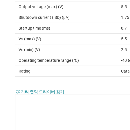
Output voltage (max) (V)
5.5
Shutdown current (ISD) (µA)
1.75
Startup time (ms)
0.7
Vs (max) (V)
5.5
Vs (min) (V)
2.5
Operating temperature range (°C)
-40 t
Rating
Cata
기타 햅틱 드라이버 찾기