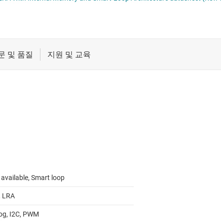
절연
증폭기
클록 및 타이밍
패시브 및 개별
available, Smart loop
 LRA
og, I2C, PWM