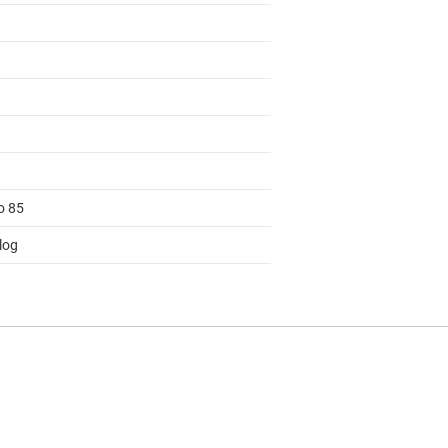
o 85
log