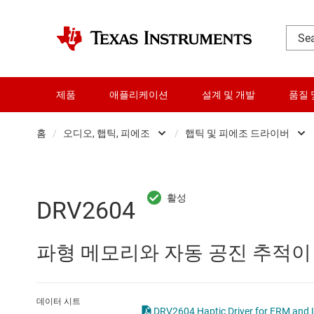
제품
애플리케이션
설계 및 개발
품질 
홈
/
오디오, 햅틱, 피에조
/
햅틱 및 피에조 드라이버
DLP 제품
오디오 증폭
RF 및 마이크로파
오디오 컨버
DRV2604
다이 및 웨이퍼 서비스
전문 오디오 I
파형 메모리와 자동 공진 추적이 
데이터 컨버터
햅틱 및 피에
로직 및 전압 변환
데이터 시트