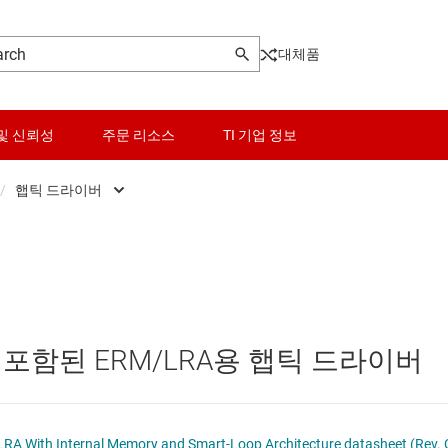
대체품
및 신뢰성
주문 리소스
TI 기업 정보
/
햅틱 드라이버
기
센서
초음파 청소 IC
터
스위치 및 멀티플렉서
피에조 드라이버
C
오디오, 햅틱, 피에조
햅틱 드라이버
포함된 ERM/LRA용 햅틱 드라이버
조 드라이버
인터페이스
전력 관리
DRV2604 Haptic Driver for ERM and LRA With Internal Memory and Smart-Loop Architecture datasheet (Rev