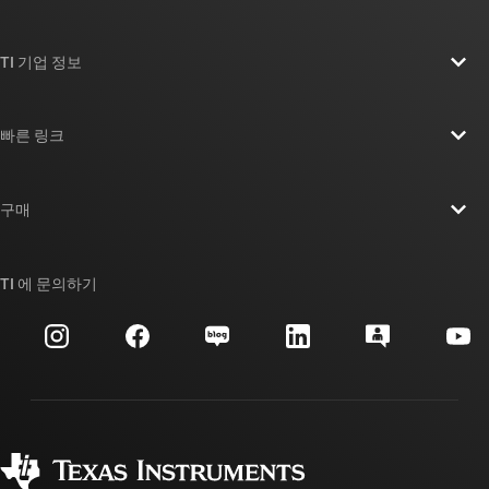
TI 기업 정보
TI 기업 정보 개요
빠른 링크
채용
연락처
뉴스룸
구매
TI E2E™ 설계 지원 포럼
우리의 이야기 | 칩을 만드는 사람들
TI API 제품군
대체품 검색
TI 에 문의하기
이벤트
myTI 회사 계정
고객 지원 센터
투자 관계
배송, 결제 및 세금
패키징
제조
주문 FAQ
품질 및 안정성
사회 공헌
공인 유통업체
myTI 계정 FAQ