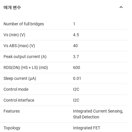
Number of full bridges
1
Vs (min) (V)
4.5
Vs ABS (max) (V)
40
Peak output current (A)
3.7
RDS(ON) (HS + LS) (mΩ)
600
Sleep current (µA)
0.01
Control mode
I2C
Control interface
I2C
Features
Integrated Current Sensing,
Stall Detection
Topology
Integrated FET