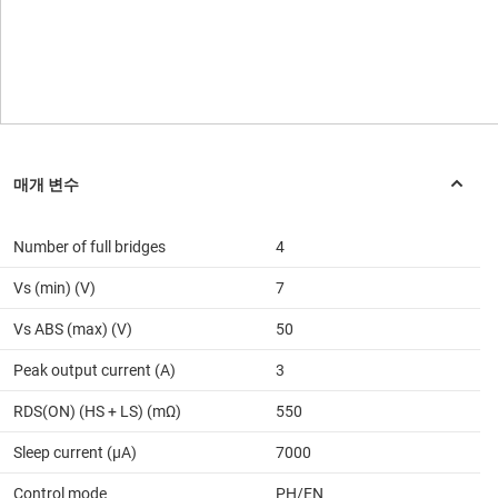
Number of full bridges
4
Vs (min) (V)
7
Vs ABS (max) (V)
50
Peak output current (A)
3
RDS(ON) (HS + LS) (mΩ)
550
Sleep current (µA)
7000
Control mode
PH/EN