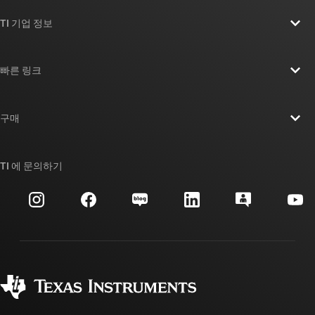
TI 기업 정보
TI 기업 정보 개요
빠른 링크
채용
연락처
뉴스룸
구매
TI E2E™ 설계 지원 포럼
우리의 이야기 | 칩을 만드는 사람들
TI API 제품군
대체품 검색
TI 에 문의하기
이벤트
myTI 회사 계정
고객 지원 센터
투자 관계
배송, 결제 및 세금
패키징
제조
주문 FAQ
품질 및 안정성
사회 공헌
공인 유통업체
myTI 계정 FAQ