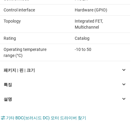
Control interface
Hardware (GPIO)
Topology
Integrated FET,
Multichannel
Rating
Catalog
Operating temperature
-10 to 50
range (°C)
기타 BDC(브러시드 DC) 모터 드라이버 찾기