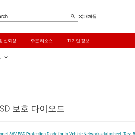
대체품
및 신뢰성
주문 리소스
TI 기업 정보
드
SD 보호 다이오드
센서
VS 다이오드
스위치 및 멀티플렉서
너 다이오드
오디오, 햅틱, 피에조
ESD 보호 다이오드
인터페이스
전력 관리
ESD2CANxx36-Q1 Automotive 2-Channel, 36V ESD Protection Diode for In-Vehicle Networks datasheet (Rev