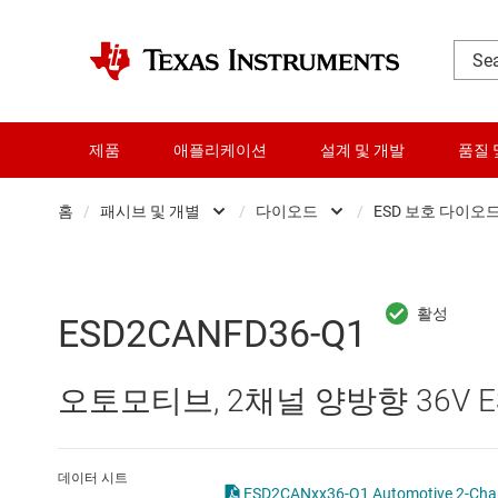
제품
애플리케이션
설계 및 개발
품질 
홈
/
패시브 및 개별
/
다이오드
/
ESD 보호 다이오
DLP 제품
다이오드
E
RF 및 마이크로파
정압 박막 저항
T
ESD2CANFD36-Q1
다이 및 웨이퍼 서비스
트랜지스터
제
오토모티브, 2채널 양방향 36V 
데이터 컨버터
로직 및 전압 변환
데이터 시트