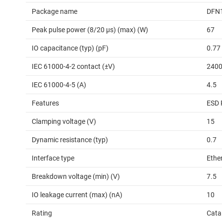
Package name
DFN
Peak pulse power (8/20 μs) (max) (W)
67
IO capacitance (typ) (pF)
0.77
IEC 61000-4-2 contact (±V)
240
IEC 61000-4-5 (A)
4.5
Features
ESD 
Clamping voltage (V)
15
Dynamic resistance (typ)
0.7
Interface type
Ethe
Breakdown voltage (min) (V)
7.5
IO leakage current (max) (nA)
10
Rating
Cata