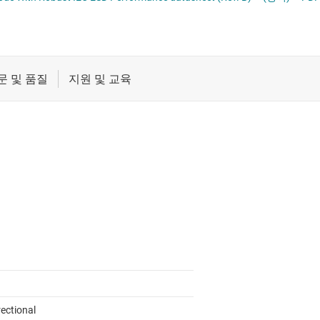
절연
증폭기
클록 및 타이밍
패시브 및 개별
rectional