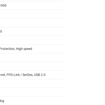
1006
00
Protection, High speed
rnet, FPD-Link / SerDes, USB 2.0
log