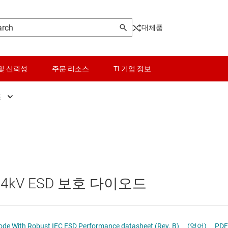
대체품
및 신뢰성
주문 리소스
TI 기업 정보
드
SD 보호 다이오드
센서
VS 다이오드
스위치 및 멀티플렉서
너 다이오드
오디오, 햅틱, 피에조
 ±24kV ESD 보호 다이오드
인터페이스
전력 관리
on Diode With Robust IEC ESD Performance datasheet (Rev. B)
(영어)
PDF