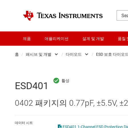
제품
애플리케이션
설계 및 개발
품질 
홈
/
패시브 및 개별
/
다이오드
/
ESD 보호 다이오
DLP 제품
다이오드
E
RF 및 마이크로파
정압 박막 저항
T
ESD401
다이 및 웨이퍼 서비스
트랜지스터
제
0402 패키지의 0.77pF, ±5.5V,
데이터 컨버터
로직 및 전압 변환
데이터 시트
ESD401 1-Channel ESD Protecti