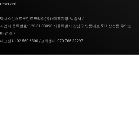
reserved.
텍사스인스트루먼트코리아(유) /
대표자명: 박중서 /
사업자 등록번호: 120-81-03090 서울특별시 강남구 영동대로 511 삼성동 무역센
타 31층 /
대표전화: 02-560-6800 /
고객센터: 070-766-32297