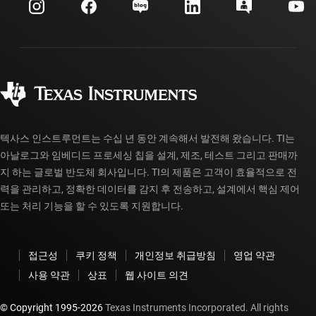
고객 지원 센터
투자 관계
배송, 결제 및 세금
패키징
제조
주문 FAQ
품질 및 안정성
사회 공헌
공인 유통업체
myTI 계정 FAQ
텍사스 인스트루먼트는 수십 년 동안 계속해서 발전해 왔습니다. TI는
아날로그와 임베디드 프로세싱 칩을 설계, 제조, 테스트 그리고 판매까
지 하는 글로벌 반도체 회사입니다. TI의 제품은 고객이 효율적으로 전
력을 관리하고, 정확한 데이터를 감지 후 전송하고, 설계에서 핵심 제어
또는 처리 기능을 할 수 있도록 지원합니다.
접근성
쿠키 정책
개인정보 취급방침
영업 약관
사용 약관
상표
웹 사이트 의견
© Copyright 1995-
2026
Texas Instruments Incorporated. All rights