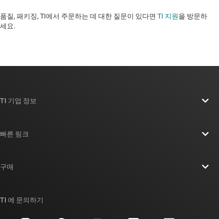
품질, 패키징, TI에서 주문하는 데 대한 질문이 있다면
TI 지원
을 방문하
세요. ​​​​​​​​​​​​​​
TI 기업 정보
TI 기업 정보 개요
빠른 링크
채용
연락처
뉴스룸
구매
TI E2E™ 설계 지원 포럼
우리의 이야기 | 칩을 만드는 사람들
TI API 제품군
대체품 검색
TI 에 문의하기
이벤트
myTI 회사 계정