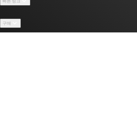
빠른 링크
채용
연락처
뉴스룸
구매
TI E2E™ 설계 지원 포럼
우리의 이야기 | 칩을 만드는 사람들
TI API 제품군
대체품 검색
TI 에 문의하기
이벤트
myTI 회사 계정
고객 지원 센터
투자 관계
배송, 결제 및 세금
패키징
제조
주문 FAQ
품질 및 안정성
사회 공헌
공인 유통업체
myTI 계정 FAQ
텍사스 인스트루먼트는 수십 년 동안 계속해서 발전해 왔습니다. TI는
아날로그와 임베디드 프로세싱 칩을 설계, 제조, 테스트 그리고 판매까
지 하는 글로벌 반도체 회사입니다. TI의 제품은 고객이 효율적으로 전