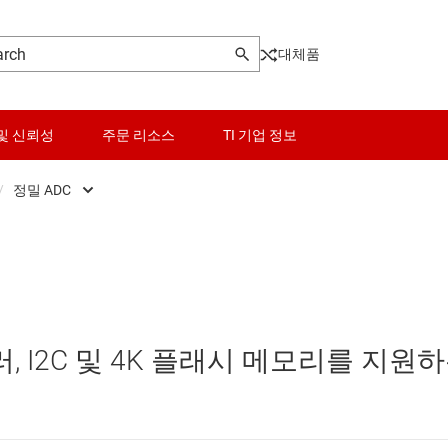
대체품
및 신뢰성
주문 리소스
TI 기업 정보
/
정밀 ADC
Front End (AFE)
센서
고속 ADC(≥10 MSPS)
ers
스위치 및 멀티플렉서
정밀 ADC
Pot)
오디오, 햅틱, 피에조
러, I2C 및 4K 플래시 메모리를 지원
터(DAC)
인터페이스
터(ADC)
전력 관리