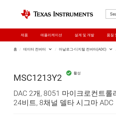
제품
애플리케이션
설계 및 개발
품질 
홈
/
데이터 컨버터
/
아날로그-디지털 컨버터(ADC)
DLP 제품
Analog 
RF 및 마이크로파
Other data convert
MSC1213Y2
다이 및 웨이퍼 서비스
디지털 전위차계(Digi
DAC 2개, 8051 마이크로컨트롤
데이터 컨버터
디지털-아날로그 컨버
24비트, 8채널 델타 시그마 ADC
로직 및 전압 변환
아날로그-디지털 컨버