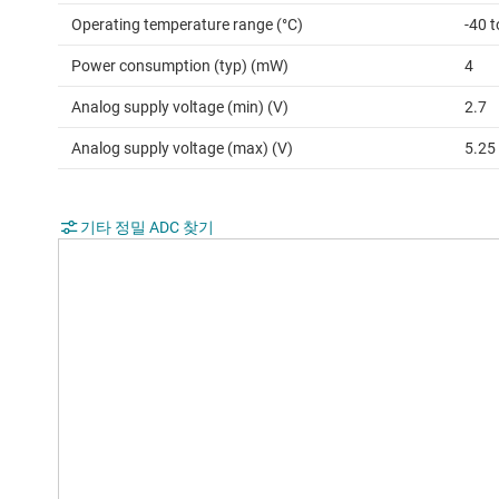
Operating temperature range (°C)
-40 
Power consumption (typ) (mW)
4
Analog supply voltage (min) (V)
2.7
Analog supply voltage (max) (V)
5.25
기타 정밀 ADC 찾기