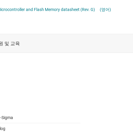
데이터 컨버터
절연
crocontroller and Flash Memory datasheet (Rev. G)
(영어)
증폭기
클록 및 타이밍
패시브 및 개별
a-Sigma
log